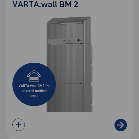
VARTA.wall BM 2
VARTA.wall BM2 for
covered outdoor
areas