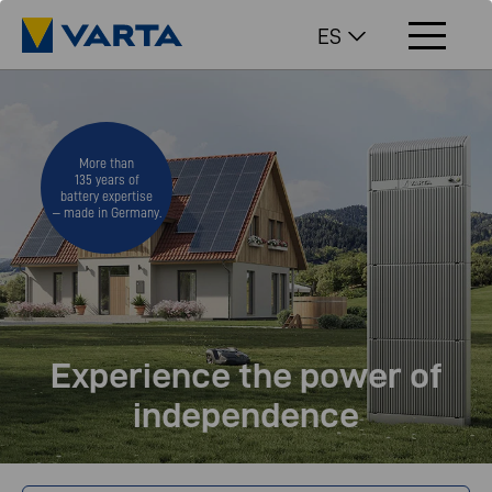
ES
More than
135 years of
battery expertise
– made in Germany.
Experience the power of
independence