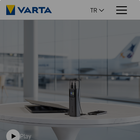
TR
Play