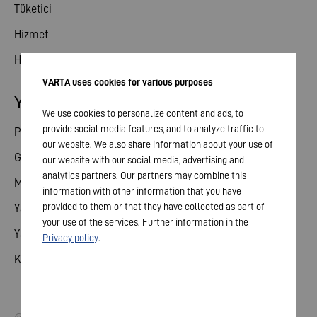
Tüketici
Hizmet
Haberler
VARTA uses cookies for various purposes
Yatırımcı ilişkileri
We use cookies to personalize content and ads, to
provide social media features, and to analyze traffic to
Paylaş
our website. We also share information about your use of
Genel toplantı
our website with our social media, advertising and
analytics partners. Our partners may combine this
Mali takvim
information with other information that you have
provided to them or that they have collected as part of
Yayınlar
your use of the services. Further information in the
Yatırımcı iletişim
Privacy policy
.
Kurumsal Yönetim