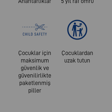
Anahtarlıklar
5 yıl raf ömrü
Çocuklar için
Çocuklardan
maksimum
uzak tutun
güvenlik ve
güvenilirlikte
paketlenmiş
piller