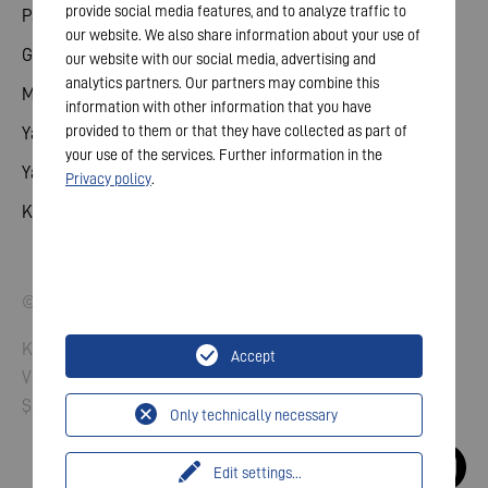
provide social media features, and to analyze traffic to
Paylaş
our website. We also share information about your use of
Genel toplantı
our website with our social media, advertising and
analytics partners. Our partners may combine this
Mali takvim
information with other information that you have
provided to them or that they have collected as part of
Yayınlar
your use of the services. Further information in the
Yatırımcı iletişim
Privacy policy
.
Kurumsal Yönetim
© 2026 VARTA AG. Tüm hakları Saklıdır.
Künye
Accept
Verilerin koruması
Şartlar ve koşullar
Only technically necessary
Edit settings
...