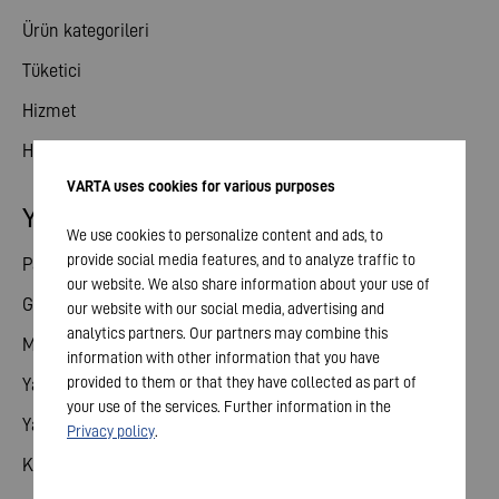
Ürün kategorileri
Tüketici
Hizmet
Haberler
VARTA uses cookies for various purposes
Yatırımcı ilişkileri
We use cookies to personalize content and ads, to
provide social media features, and to analyze traffic to
Paylaş
our website. We also share information about your use of
Genel toplantı
our website with our social media, advertising and
analytics partners. Our partners may combine this
Mali takvim
information with other information that you have
provided to them or that they have collected as part of
Yayınlar
your use of the services. Further information in the
Yatırımcı iletişim
Privacy policy
.
Kurumsal Yönetim