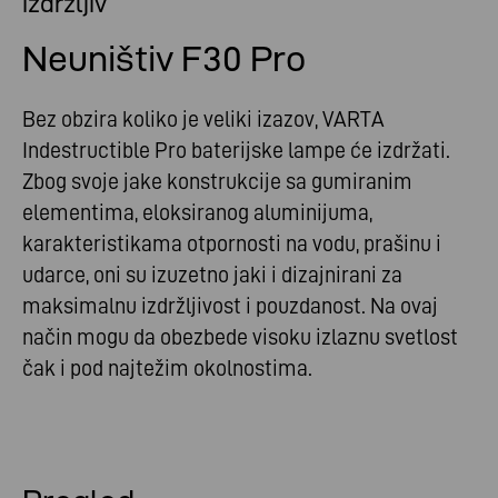
izdržljiv
Neuništiv F30 Pro
Bez obzira koliko je veliki izazov, VARTA
Indestructible Pro baterijske lampe će izdržati.
Zbog svoje jake konstrukcije sa gumiranim
elementima, eloksiranog aluminijuma,
karakteristikama otpornosti na vodu, prašinu i
udarce, oni su izuzetno jaki i dizajnirani za
maksimalnu izdržljivost i pouzdanost. Na ovaj
način mogu da obezbede visoku izlaznu svetlost
čak i pod najtežim okolnostima.