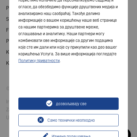
Користимо колачиће да персонализујемо садржај и
огласе, да обезбедимо функције друштвених медија и
Podeli
анализирамо наш саобраћај. Такође делимо
Skupština akcionara
информације о вашем коришћењу наше веб странице
са нашим партнерима за друштвене мреже,
Finansijski kalendar
оглашавање и аналитику. Наши партнери могу
комбиновати ове информације са другим подацима
Publikacije
које сте им дали или које су прикупили као део вашег
Kontakt sa investitorom
коришћења Услуга. За више информација погледајте
Политику приватности
.
Korporativno upravljanje
© 2026 VARTA AG. Sva prava zadržana.
Impresum
дозвољавају све
Zaštita podataka
Uslovi
Само технички неопходно
Измена подешавања
...