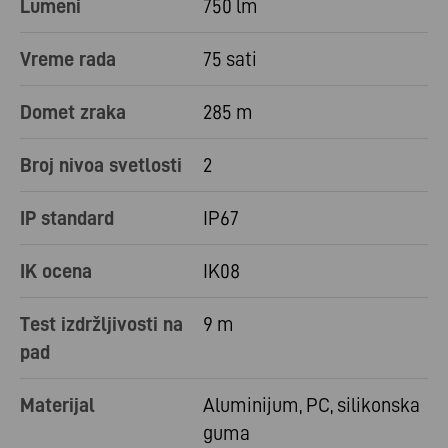
Lumeni
750 lm
Vreme rada
75 sati
Domet zraka
285 m
Broj nivoa svetlosti
2
IP standard
IP67
IK ocena
IK08
Test izdržljivosti na
9 m
pad
Materijal
Aluminijum, PC, silikonska
guma