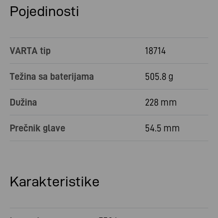
Pojedinosti
VARTA tip
18714
Težina sa baterijama
505.8 g
Dužina
228 mm
Prečnik glave
54.5 mm
Karakteristike