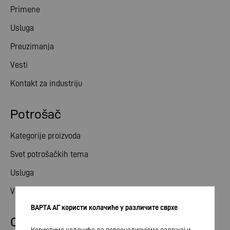
Primene
Usluga
Preuzimanja
Vesti
Kontakt za industriju
Potrošač
Kategorije proizvoda
Svet potrošačkih tema
Usluga
Vesti
ВАРТА АГ користи колачиће у различите сврхе
Odnosi ulagača