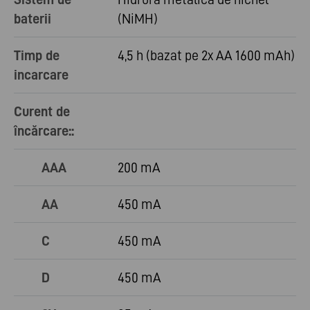
baterii
(NiMH)
Timp de
4,5 h (bazat pe 2x AA 1600 mAh)
incarcare
Curent de
încărcare::
AAA
200 mA
AA
450 mA
C
450 mA
D
450 mA