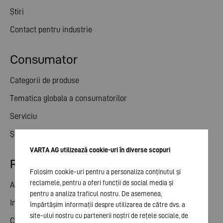
Știri
Contact pentru industrie
Consumator
Categorii de produse
Tematica globala a consumatorilor
Serviciu
Știri
VARTA AG utilizează cookie-uri în diverse scopuri
Relații cu investitorii
Folosim cookie-uri pentru a personaliza conținutul și
reclamele, pentru a oferi funcții de social media și
Acțiune
pentru a analiza traficul nostru. De asemenea,
Intalnire generala
împărtășim informații despre utilizarea de către dvs. a
site-ului nostru cu partenerii noștri de rețele sociale, de
Calendar financiar