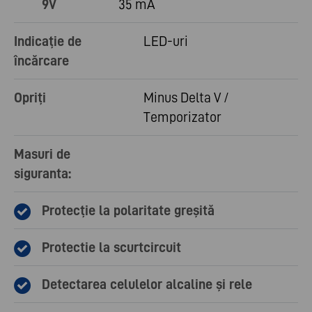
9V
35 mA
Indicație de
LED-uri
încărcare
Opriți
Minus Delta V /
Temporizator
Masuri de
siguranta:
Protecție la polaritate greșită
Protectie la scurtcircuit
Detectarea celulelor alcaline și rele