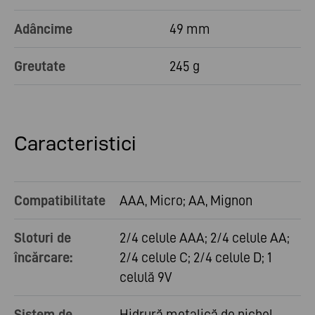
Adâncime
49 mm
Greutate
245 g
Caracteristici
Compatibilitate
AAA, Micro; AA, Mignon
Sloturi de
2/4 celule AAA; 2/4 celule AA;
încărcare:
2/4 celule C; 2/4 celule D; 1
celulă 9V
Sistem de
Hidrură metalică de nichel