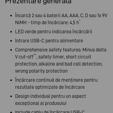
Prezentare generală
Încarcă 2 sau 4 baterii AA, AAA, C, D sau 1x 9V
*
NiMH - timp de încărcare: 4,5 h
LED verde pentru indicarea încărcării
Intrare USB-C pentru alimentare
Comprehensive safety features: Minus delta
**
V cut-off
, safety timer, short circuit
protection, alkaline and bad cell detection,
wrong polarity protection
Încărcare continuă de menținere pentru
rezultate optimizate de încărcare
Design individual pentru un aspect
excepțional al produsului
Include cablu de încărcare USB-C