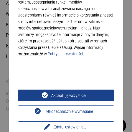
reklam, udostępniania funkcji mediów
Akcje
społecznościowych i analizowania naszego ruchu.
Walne zgromadzenie
Udostępniamy również informacje o korzystaniu z naszej
strony internetowej naszym partnerom w zakresie
Kalendarz finansowy
mediów społecznościowych, reklam i analiz. Nasi
partnerzy mogą łączyć te informacje z innymi danymi,
Publikacje
które im przekazałeś/-aś lub które zebrali w ramach
Kontakt dla inwestorów
korzystania przez Ciebie z Usług. Więcej informacji
można znaleźć w
Polityce prywatności
.
Ład korporacyjny
© 2026 VARTA AG. Wszelkie prawa zastrzeżone.
Imprint
Akceptuję wszystkie
Ochrona danych
Ogólne Warunki Handlowe
Tylko technicznie wymagane
Edytuj ustawienia
...