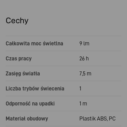
Cechy
Całkowita moc świetlna
9 lm
Czas pracy
26 h
Zasięg światła
7,5 m
Liczba trybów świecenia
1
Odporność na upadki
1 m
Materiał obudowy
Plastik ABS, PC