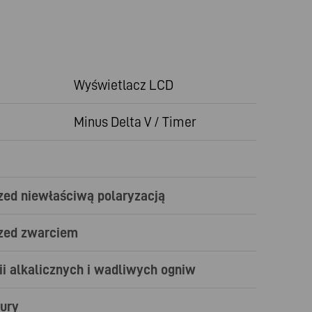
Wyświetlacz LCD
a
Minus Delta V / Timer
zed niewłaściwą polaryzacją
rzed zwarciem
i alkalicznych i wadliwych ogniw
ury