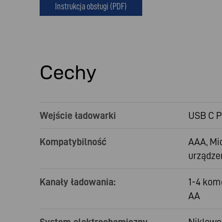
Instrukcja obsługi (PDF)
Cechy
Wejście ładowarki
USB C PD
Kompatybilność
AAA, Mic
urządze
Kanały ładowania:
1-4 kom
AA
System elektrochemiczny
Niklowo