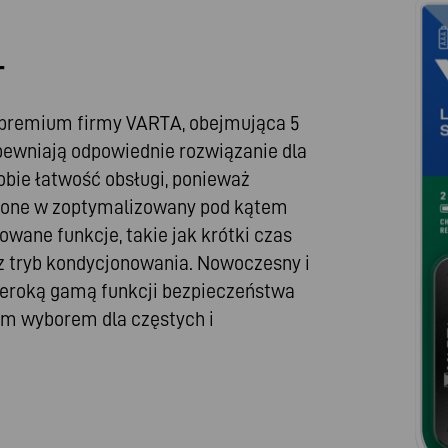
+
y premium firmy VARTA, obejmująca 5
pewniają odpowiednie rozwiązanie dla
obie łatwość obsługi, ponieważ
żone w zoptymalizowany pod kątem
ane funkcje, takie jak krótki czas
z tryb kondycjonowania. Nowoczesny i
zeroką gamą funkcji bezpieczeństwa
nym wyborem dla częstych i