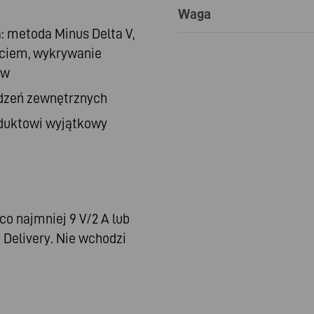
Waga
 metoda Minus Delta V,
rciem, wykrywanie
iw
dzeń zewnętrznych
duktowi wyjątkowy
o najmniej 9 V/2 A lub
 Delivery. Nie wchodzi