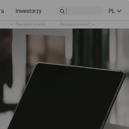
ra
Inwestorzy
PL
<
Poprzedni produkt
Następny produkt
>