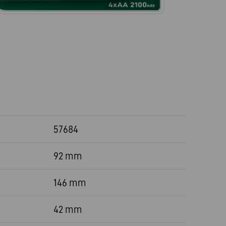
57684
92 mm
146 mm
42 mm