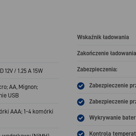
Wskaźnik ładowania
Zakończenie ładowani
Zabezpieczenia:
 12V / 1.25 A 15W
Zabezpieczenie pr
ro; AA, Mignon;
nie USB
Zabezpieczenie p
órki AAA; 1-4 komórki
Wykrywanie bateri
Kontrola temperat
-wodorkowy (NiMH)