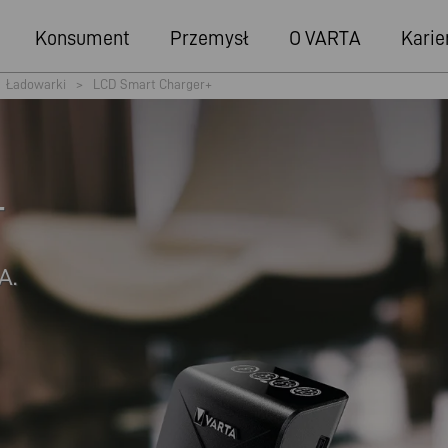
Konsument
Przemysł
O VARTA
Karie
Ładowarki
>
LCD Smart Charger+
+
A.