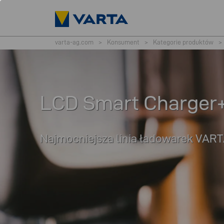
varta-ag.com
>
Konsument
>
Kategorie produktów
>
LCD Smart Charger
Najmocniejsza linia ładowarek VART