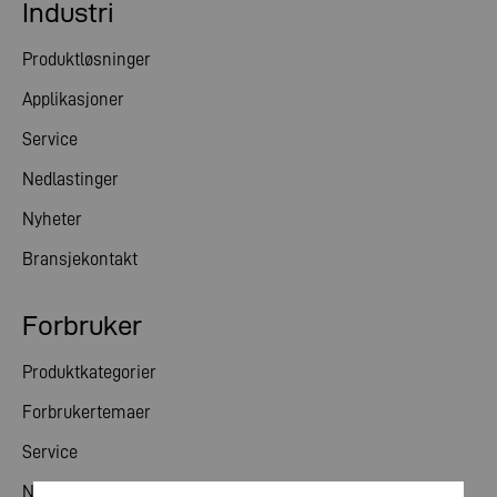
Industri
Produktløsninger
Applikasjoner
Service
Nedlastinger
Nyheter
Bransjekontakt
Forbruker
Produktkategorier
Forbrukertemaer
Service
Nyheter