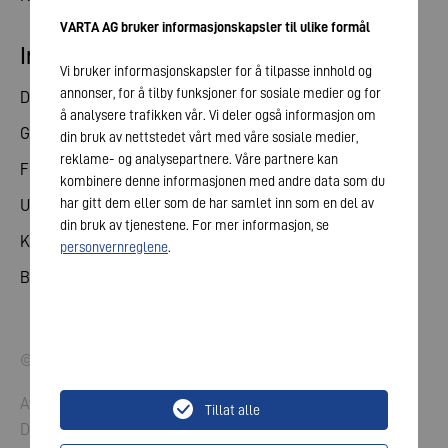
VARTA AG bruker informasjonskapsler til ulike formål
Investorrelasjoner
Vi bruker informasjonskapsler for å tilpasse innhold og
annonser, for å tilby funksjoner for sosiale medier og for
Del
å analysere trafikken vår. Vi deler også informasjon om
Generalforsamling
din bruk av nettstedet vårt med våre sosiale medier,
reklame- og analysepartnere. Våre partnere kan
Finanskalender
kombinere denne informasjonen med andre data som du
har gitt dem eller som de har samlet inn som en del av
Utgivelser
din bruk av tjenestene. For mer informasjon, se
Kontakt med investorer
personvernreglene
.
Bedriftsledelse
© 2026 VARTA AG. Med enerett.
Avtrykk
Tillat alle
Datavern