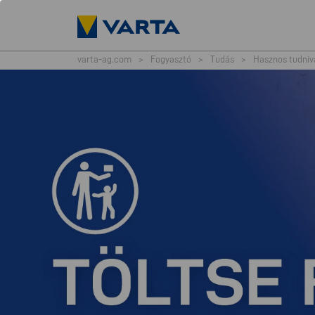
varta-ag.com
>
Fogyasztó
>
Tudás
>
Hasznos tudniv