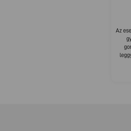
Az es
g
go
legg