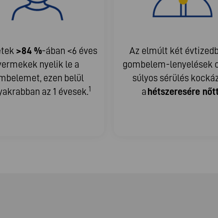
etek
>84 %
-ában <6 éves
Az elmúlt két évtized
yermekek nyelik le a
gombelem-lenyelések 
mbelemet, ezen belül
súlyos sérülés kocká
1
yakrabban az 1 évesek.
a
hétszeresére nőt