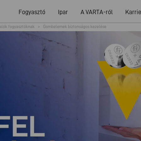
Fogyasztó
Ipar
A VARTA-ról
Karrie
alók fogyasztóknak
>
Gombelemek biztonságos kezelése