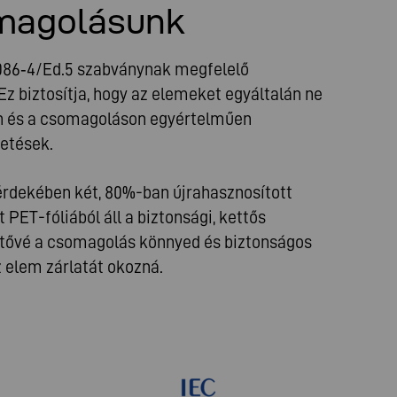
magolásunk
086‑4/Ed.5 szabványnak megfelelő
 biztosítja, hogy az elemeket egyáltalán ne
en és a csomagoláson egyértelműen
tetések.
rdekében két, 80%-ban újrahasznosított
PET-fóliából áll a biztonsági, kettős
ehetővé a csomagolás könnyed és biztonságos
z elem zárlatát okozná.