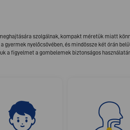
eghajtására szolgálnak, kompakt méretük miatt könny
 gyermek nyelőcsövében, és mindössze két órán belül 
vjuk a figyelmet a gombelemek biztonságos használatár