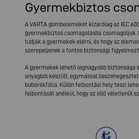
Gyermekbiztos cso
A VARTA gombelemeket kizárólag az IEC 60
gyermekbiztos csomagolásba csomagoljuk. Ez
tudják a gyermekek elérni, és hogy az elem
szerepeljenek a fontos biztonsági figyelmez
A gyermekek lehető legnagyobb biztonsága é
anyagból készült, egymással összehegesztett 
buborékfólia. Külön felbontási hely teszi l
felbontását anélkül, hogy az olló véletlenül a