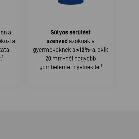
ben a
Súlyos sérülést
okozta
szenved
azoknak a
zata
gyermekeknek a
>12%
-a, akik
1
t
.
20 mm-nél nagyobb
1
gombelemet nyelnek le.