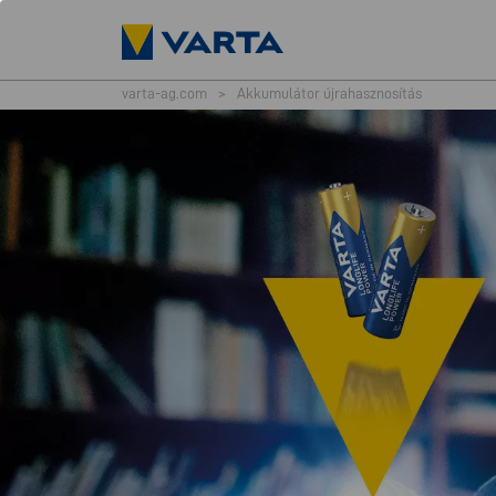
varta-ag.com
>
Akkumulátor újrahasznosítás