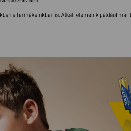
nk acél összetevőiben
an a termékeinkben is. Alkáli elemeink például már 