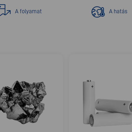
A folyamat
A hatás