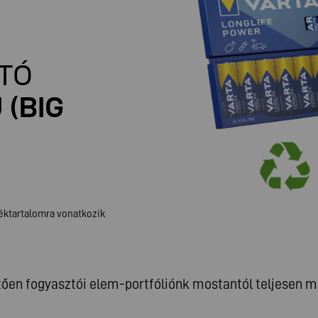
TÓ
Ű
(BIG
ktartalomra vonatkozik
etően fogyasztói elem-portfóliónk mostantól teljese