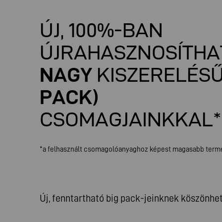
ÚJ, 100%-BAN
ÚJRAHASZNOSÍTHA
NAGY
KISZERELÉS
PACK)
CSOMAGJAINKKAL*
*a felhasznált csomagolóanyaghoz képest magasabb termé
Új, fenntartható big pack-jeinknek köszönh