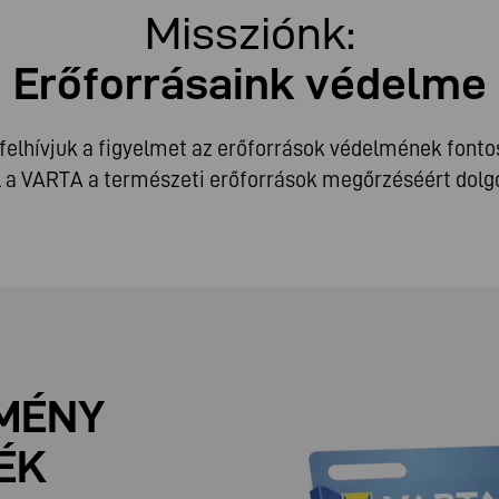
Missziónk:
Erőforrásaink védelme
 felhívjuk a figyelmet az erőforrások védelmének font
 a VARTA a természeti erőforrások megőrzéséért dolgo
TMÉNY
ÉK