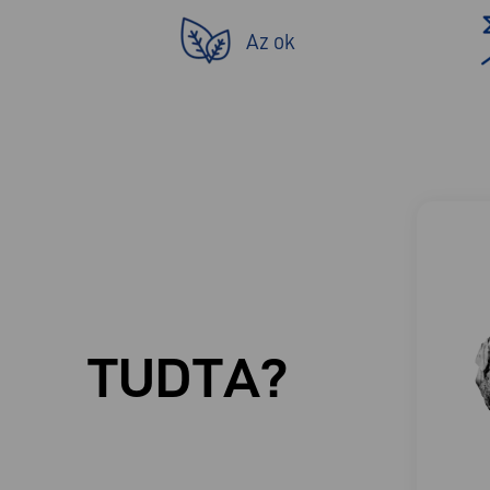
Az ok
TUDTA?