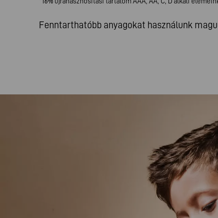
*16% újrahasznosítási tartalom AAA, AA, C, D alkáli elemei
Fenntarthatóbb anyagokat használunk magukb