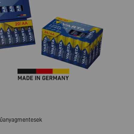
n műanyagmentesek