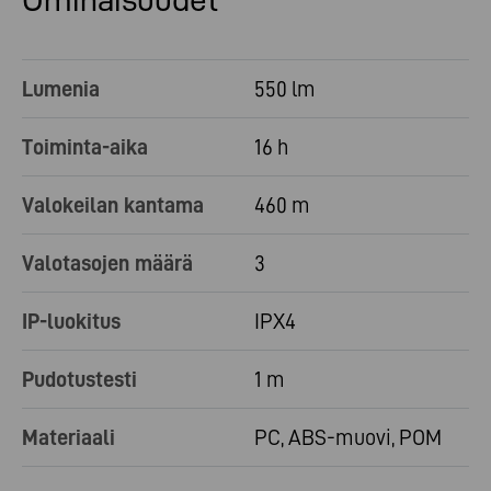
Ominaisuudet
Lumenia
550 lm
Toiminta-aika
16 h
Valokeilan kantama
460 m
Valotasojen määrä
3
IP-luokitus
IPX4
Pudotustesti
1 m
Materiaali
PC, ABS-muovi, POM