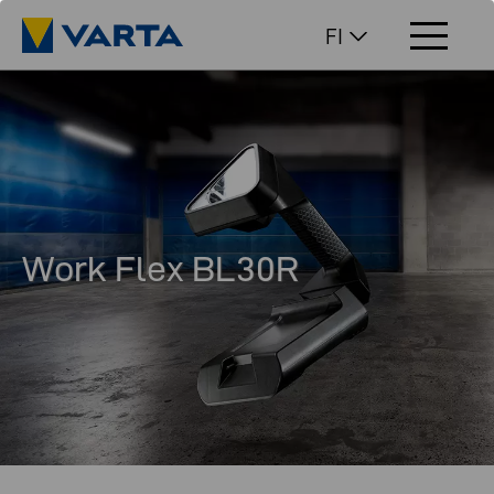
FI
Work Flex BL30R