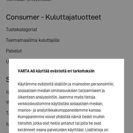
Consumer - Kuluttajatuotteet
Tuotekategoriat
Teemamaailma kuluttajille
Palvelut
Uutiset
VARTA AG käyttää evästeitä eri tarkoituksiin
Sijoittajasuhteet
Käytämme evästeitä sisällön ja mainosten personointiin,
sosiaalisen median ominaisuuksien tarjoamiseen ja
Jaa
liikenteen analysointiin. Jaamme myös tietoja
Yhtiökokous
verkkosivustomme käytöstäsi sosiaalisen median,
mainos- ja analytiikkakumppaneidemme kanssa.
Talouskalenteri
Kumppanimme voivat yhdistää nämä tiedot muihin
tietoihin, jotka olet heille antanut tai joita he ovat
Julkaisut
keränneet osana palveluiden käyttöäsi. Lisätietoja on