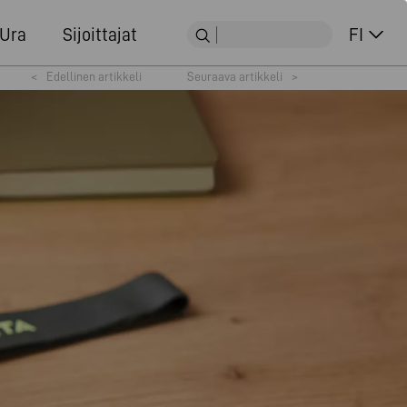
Ura
Sijoittajat
FI
<
Edellinen artikkeli
Seuraava artikkeli
>