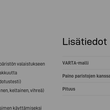
Lisätiedot
VARTA-malli
päristön valaistukseen
akkuutta
Paino paristojen kanss
dotustesti)
Pituus
en, keltainen, vihreä)
aisimen käyttämiseksi