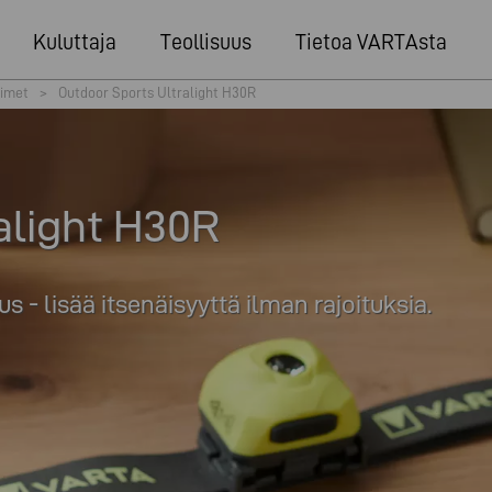
Kuluttaja
Teollisuus
Tietoa VARTAsta
simet
>
Outdoor Sports Ultralight H30R
alight H30R
 lisää itsenäisyyttä ilman rajoituksia.