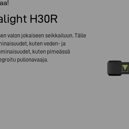
aa!
alight H30R
sen valon jokaiseen seikkailuun. Tälle
minaisuudet, kuten veden- ja
t ominaisuudet, kuten pimeässä
egroitu pullonavaaja.