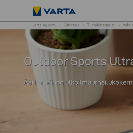
varta-ag.com
>
Kuluttaja
>
Tuotekategoriat
>
Valai
Outdoor Sports Ultr
Äärimmäinen ulkoilmaurheilukokemus -