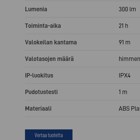
Lumenia
300 lm
Toiminta-aika
21 h
Valokeilan kantama
91 m
Valotasojen määrä
himmen
IP-luokitus
IPX4
Pudotustesti
1 m
Materiaali
ABS Pla
Vertaa tuotetta