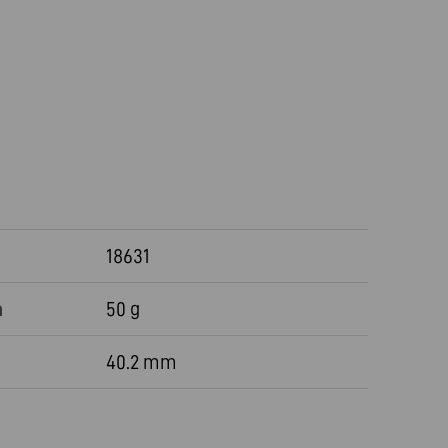
18631
a
50 g
40.2 mm