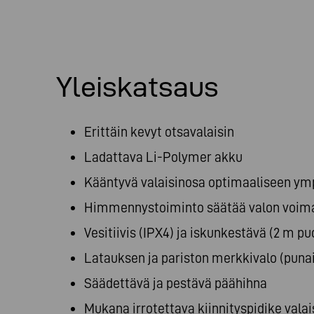
Yleiskatsaus
Erittäin kevyt otsavalaisin
Ladattava Li-Polymer akku
Kääntyvä valaisinosa optimaaliseen ym
Himmennystoiminto säätää valon voim
Vesitiivis (IPX4) ja iskunkestävä (2 m pu
Latauksen ja pariston merkkivalo (punain
Säädettävä ja pestävä päähihna
Mukana irrotettava kiinnityspidike val