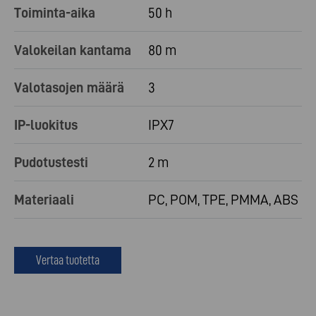
Toiminta-aika
50 h
Valokeilan kantama
80 m
Valotasojen määrä
3
IP-luokitus
IPX7
Pudotustesti
2 m
Materiaali
PC, POM, TPE, PMMA, ABS
Vertaa tuotetta