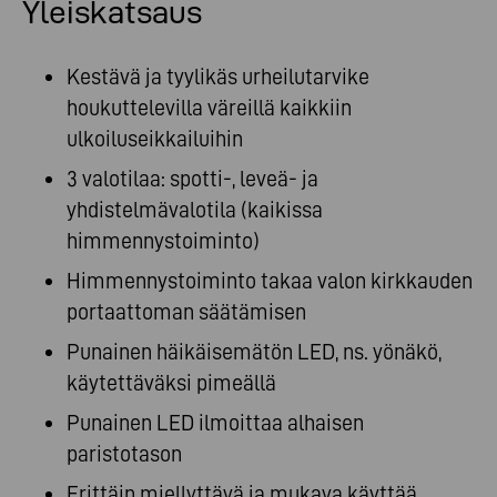
Yleiskatsaus
Kestävä ja tyylikäs urheilutarvike
houkuttelevilla väreillä kaikkiin
ulkoiluseikkailuihin
3 valotilaa: spotti-, leveä- ja
yhdistelmävalotila (kaikissa
himmennystoiminto)
Himmennystoiminto takaa valon kirkkauden
portaattoman säätämisen
Punainen häikäisemätön LED, ns. yönäkö,
käytettäväksi pimeällä
Punainen LED ilmoittaa alhaisen
paristotason
Erittäin miellyttävä ja mukava käyttää