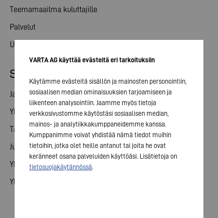
Teemamaailma kuluttajille
Palvelut
Uutiset
VARTA AG käyttää evästeitä eri tarkoituksiin
Sijoittajasuhteet
Käytämme evästeitä sisällön ja mainosten personointiin,
sosiaalisen median ominaisuuksien tarjoamiseen ja
Jaa
liikenteen analysointiin. Jaamme myös tietoja
Yhtiökokous
verkkosivustomme käytöstäsi sosiaalisen median,
mainos- ja analytiikkakumppaneidemme kanssa.
Talouskalenteri
Kumppanimme voivat yhdistää nämä tiedot muihin
tietoihin, jotka olet heille antanut tai joita he ovat
Julkaisut
keränneet osana palveluiden käyttöäsi. Lisätietoja on
Yhteydenotto sijoittajille
tietosuojakäytännössä
.
Yhtiön hallinto