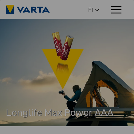
FI
Longlife Max Power AAA