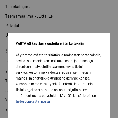
Tuotekategoriat
Teemamaailma kuluttajille
Palvelut
Uutiset
VARTA AG käyttää evästeitä eri tarkoituksiin
Sijoittajasuhteet
Käytämme evästeitä sisällön ja mainosten personointiin,
sosiaalisen median ominaisuuksien tarjoamiseen ja
Jaa
liikenteen analysointiin. Jaamme myös tietoja
Yhtiökokous
verkkosivustomme käytöstäsi sosiaalisen median,
mainos- ja analytiikkakumppaneidemme kanssa.
Talouskalenteri
Kumppanimme voivat yhdistää nämä tiedot muihin
tietoihin, jotka olet heille antanut tai joita he ovat
Julkaisut
keränneet osana palveluiden käyttöäsi. Lisätietoja on
Yhteydenotto sijoittajille
tietosuojakäytännössä
.
Yhtiön hallinto