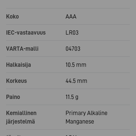
Koko
AAA
IEC-vastaavuus
LR03
VARTA-malli
04703
Halkaisija
10.5 mm
Korkeus
44.5 mm
Paino
11.5 g
Kemiallinen
Primary Alkaline
järjestelmä
Manganese