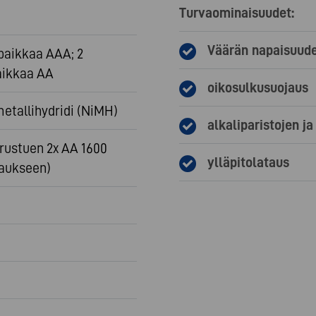
Turvaominaisuudet:
Väärän napaisuude
paikkaa AAA; 2
aikkaa AA
oikosulkusuojaus
etallihydridi (NiMH)
alkaliparistojen ja
erustuen 2x AA 1600
ylläpitolataus
aukseen)