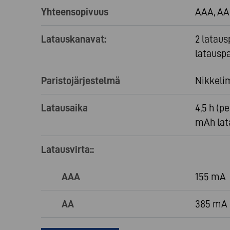
Yhteensopivuus
AAA, AA
Latauskanavat:
2 lataus
latausp
Paristojärjestelmä
Nikkelim
Latausaika
4,5 h (p
mAh lat
Latausvirta::
AAA
155 mA
AA
385 mA