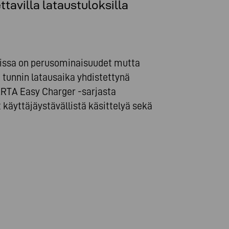
tavilla lataustuloksilla
 joissa on perusominaisuudet mutta
5 tunnin latausaika yhdistettynä
ARTA Easy Charger -sarjasta
at käyttäjäystävällistä käsittelyä sekä