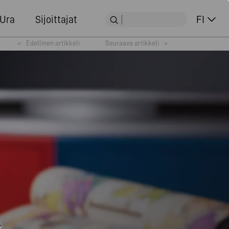
Ura
Sijoittajat
FI
<
Edellinen artikkeli
Seuraava artikkeli
>