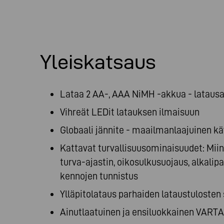
Yleiskatsaus
Lataa 2 AA-, AAA NiMH -akkua - latausai
Vihreät LEDit latauksen ilmaisuun
Globaali jännite - maailmanlaajuinen kä
Kattavat turvallisuusominaisuudet: Miin
turva-ajastin, oikosulkusuojaus, alkalipar
kennojen tunnistus
Ylläpitolataus parhaiden lataustuloste
Ainutlaatuinen ja ensiluokkainen VART