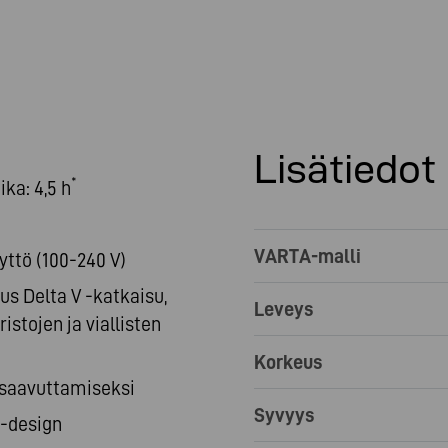
Lisätiedot
*
ka: 4,5 h
VARTA-malli
yttö (100-240 V)
us Delta V -katkaisu,
Leveys
istojen ja viallisten
Korkeus
n saavuttamiseksi
Syvyys
A-design