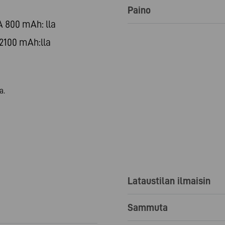
Paino
 800 mAh: lla
2100 mAh:lla
a.
Lataustilan ilmaisin
Sammuta