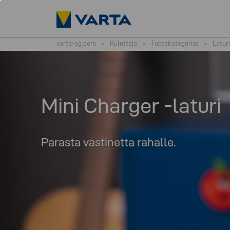
varta-ag.com
>
Kuluttaja
>
Tuotekategoriat
>
Laturi
Mini Charger -laturi
Parasta vastinetta rahalle.