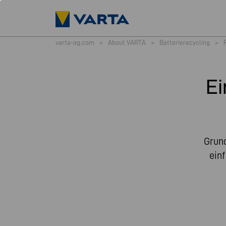
varta-ag.com
>
About VARTA
>
Batterierecycling
>
Ei
Grund
einf