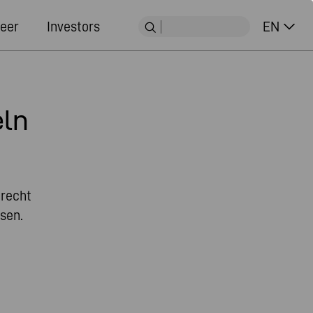
eer
Investors
EN
eln
 recht
ssen.