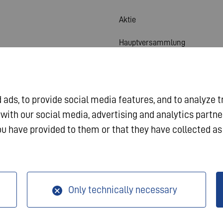
Aktie
Hauptversammlung
Finanzkalender
Veröffentlichungen
ads, to provide social media features, and to analyze t
Investorenkontakt
 with our social media, advertising and analytics partn
u have provided to them or that they have collected as 
Corporate Governance
sum
Datenschutz
AGB
Only technically necessary