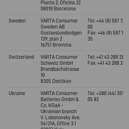
Planta 2, Oficina 22
08018 Barcelona
Sweden
VARTA Consumer
Tel: +46 (8) 587 130
Sweden AB
00
Gustavslundsvägen
Fax: +46 (8) 587 130
139, plan 2
35
16751 Bromma
Switzerland
VARTA Consumer
Tel: +41 43 288 28 0
Schweiz GmbH
Fax: +41 43 288 28 0
Brandbachstrasse
10
8305 Dietlikon
Ukraine
VARTA Consumer
Tel: +380 (44) 359
Batteries GmbH &
05 82
Co. KGaA -
Ukrainian branch
V. Lobanovsky Ave.
56/21A, Office 3.1