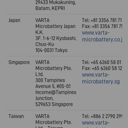
29433 Mukakuning,
Batam, KEPRI
Japan
VARTA
Tel: +81 3356 781 71
Microbattery Japan
Fax: +81 3356 781 75
K.K.
www.varta-
3F. 1-6-12 Kyobashi,
microbattery.co.jp
Chuo-Ku
104-0031 Tokyo
Singapore
VARTA
Tel: +65 6260 58 01
Microbattery Pte.
Fax: +65 6260 58 12
Ltd.
www.varta-
300 Tampines
microbattery.sg
Avenue 5, #05-01
Income@Tampines
Junction,
529653 Singapore
Taiwan
VARTA
Tel: +886 2 2790 2992
Microbattery Pte.
www.varta-