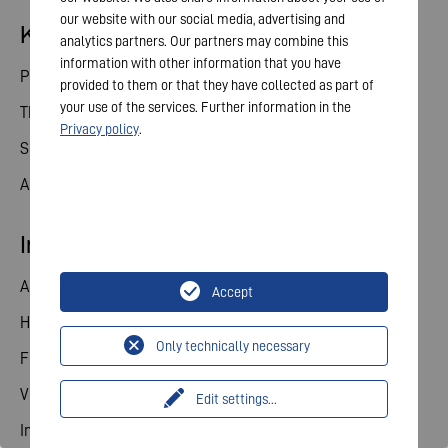
our website with our social media, advertising and
Konsument
analytics partners. Our partners may combine this
information with other information that you have
Produktkategorien
provided to them or that they have collected as part of
your use of the services. Further information in the
Themenwelt
Privacy policy
.
Service
Aktuelles
Investor Relations
Aktie
Accept
Hauptversammlung
Only technically necessary
Finanzkalender
Veröffentlichungen
Edit settings
...
Investorenkontakt