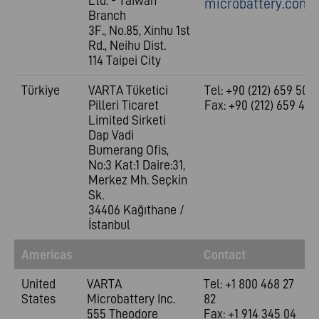
Ltd. - Taiwan
microbattery.com.
Branch
3F., No.85, Xinhu 1st
Rd., Neihu Dist.
114 Taipei City
Türkiye
VARTA Tüketici
Tel: +90 (212) 659 50 6
Pilleri Ticaret
Fax: +90 (212) 659 48 
Limited Sirketi
Dap Vadi
Bumerang Ofis,
No:3 Kat:1 Daire:31,
Merkez Mh. Seçkin
Sk.
34406 Kağıthane /
İstanbul
Americas
Contact
United
VARTA
Tel: +1 800 468 27
States
Microbattery Inc.
82
555 Theodore
Fax: +1 914 345 04