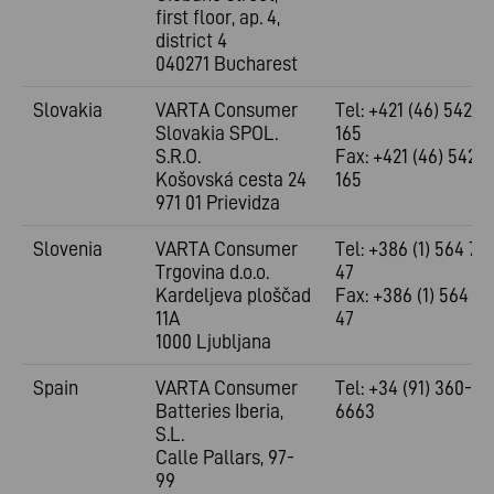
first floor, ap. 4,
district 4
040271 Bucharest
Slovakia
VARTA Consumer
Tel: +421 (46) 5422
Slovakia SPOL.
165
S.R.O.
Fax: +421 (46) 5422
Košovská cesta 24
165
971 01 Prievidza
Slovenia
VARTA Consumer
Tel: +386 (1) 564 72
Trgovina d.o.o.
47
Kardeljeva ploščad
Fax: +386 (1) 564 72
11A
47
1000 Ljubljana
Spain
VARTA Consumer
Tel: +34 (91) 360-
Batteries Iberia,
6663
S.L.
Calle Pallars, 97-
99