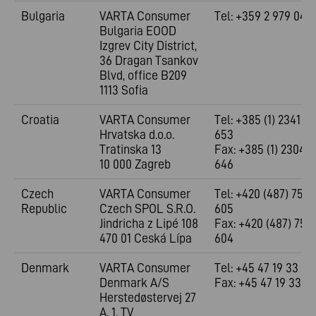
Bulgaria
VARTA Consumer
Tel: +359 2 979 040
Bulgaria EOOD
Izgrev City District,
36 Dragan Tsankov
Blvd, office B209
1113 Sofia
Croatia
VARTA Consumer
Tel: +385 (1) 2341
Hrvatska d.o.o.
653
Tratinska 13
Fax: +385 (1) 2304
10 000 Zagreb
646
Czech
VARTA Consumer
Tel: +420 (487) 754
Republic
Czech SPOL S.R.O.
605
Jindricha z Lipé 108
Fax: +420 (487) 754
470 01 Ceská Lípa
604
Denmark
VARTA Consumer
Tel: +45 47 19 33 33
Denmark A/S
Fax: +45 47 19 33 3
Herstedøstervej 27
A, 1. TV