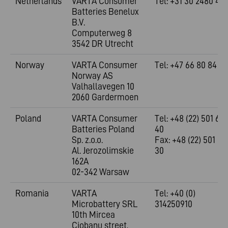
Netherlands
VARTA Consumer
Tel: +31 30 2480 48
Batteries Benelux
B.V.
Computerweg 8
3542 DR Utrecht
Norway
VARTA Consumer
Tel: +47 66 80 84 00
Norway AS
Valhallavegen 10
2060 Gardermoen
Poland
VARTA Consumer
Tel: +48 (22) 501 68
Batteries Poland
40
Sp. z.o.o.
Fax: +48 (22) 501 68
Al. Jerozolimskie
30
162A
02-342 Warsaw
Romania
VARTA
Tel: +40 (0)
Microbattery SRL
314250910
10th Mircea
Ciobanu street,