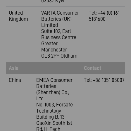
03037 Kyiv
United
VARTA Consumer
Tel: +44 (0) 161
Kingdom
Batteries (UK)
5181600
Limited
Suite 102, Earl
Business Centre
Greater
Manchester
OL8 2PF Oldham
Asia
Contact
China
EMEA Consumer
Tel: +86 1351 0500773
Batteries
(Shenzhen) Co.,
Ltd.
No. 1003, Forsafe
Technology
Building B, 13
GaoXin South 1st
Rd, Hi Tech