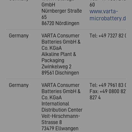
GmbH
60
Nürnberger Straße
www.varta-
65
microbattery.de
86720 Nördlingen
Germany
VARTA Consumer
Tel: +49 7327 82 0
Batteries GmbH &
Co. KGaA
Alkaline Plant &
Packaging
Zwinkelweg 2
89561 Dischingen
Germany
VARTA Consumer
Tel: +49 7961 83 0
Batteries GmbH &
Fax: +49 0800 827
Co. KGaA
827 4
International
Distribution Center
Veit-Hirschmann-
Strasse 8
73479 Ellwangen