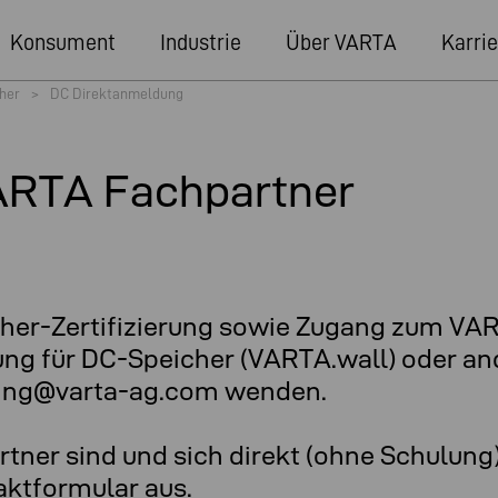
Konsument
Industrie
Über VARTA
Karrie
her
>
DC Direktanmeldung
ARTA Fachpartner
cher-Zertifizierung sowie Zugang zum VART
tung für DC-Speicher (VARTA.wall) oder a
ining@varta-ag.com wenden.
tner sind und sich direkt (ohne Schulung
aktformular aus.