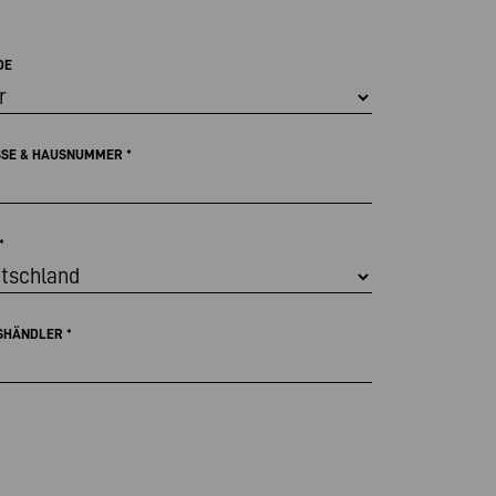
DE
SSE & HAUSNUMMER
*
*
SHÄNDLER
*