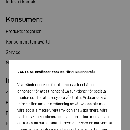
Industri kontakt
Konsument
Produktkategorier
Konsument temavärld
Service
Nyheter
VARTA AG använder cookies för olika ändamål
Investerare kontakt
Vi använder cookies för att anpassa innehåll och
annonser, för att tillhandahålla funktioner för sociala
Andelar
medier och för att analysera vår trafik. Vi delar också
Bolagsstämma
information om din användning av vår webbplats med
våra sociala medier, reklam- och analyspartners. Våra
Finansiell kalender
partners kan kombinera denna information med annan
data som du har lämnat till dem eller som de har samlat
Publiceringar
in som en del av din användning av tjänsterna. För mer