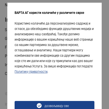
News
ВАРТА АГ користи колачиће у различите сврхе
Investor relations
Користимо колачиће да персонализујемо садржај и
огласе, да обезбедимо функције друштвених медија и
Share
анализирамо наш саобраћај. Такође делимо
General meeting
информације о вашем коришћењу наше веб странице
са нашим партнерима за друштвене мреже,
Financial calendar
оглашавање и аналитику. Наши партнери могу
комбиновати ове информације са другим подацима
Publications
које сте им дали или које су прикупили као део вашег
Investor contact
коришћења Услуга. За више информација погледајте
Политику приватности
.
Corporate governance
© 2026 VARTA AG. All rights reserved.
Imprint
дозвољавају све