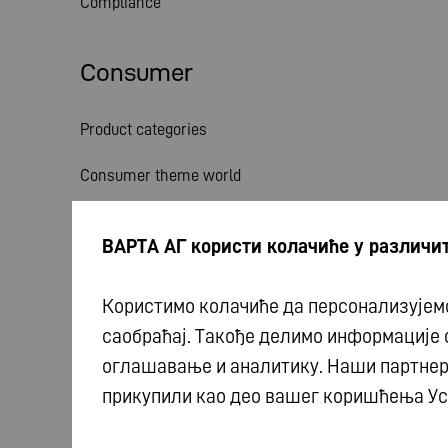
Compliance
Consumer
Product categories
Consumer theme world
Service
ВАРТА АГ користи колачиће у различит
News
Користимо колачиће да персонализујемо
саобраћај. Такође делимо информације
оглашавање и аналитику. Наши партнери
прикупили као део вашег коришћења Ус