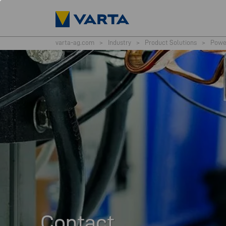
varta-ag.com
>
Industry
>
Product Solutions
>
Powe
Contact