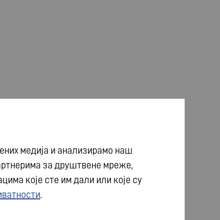
ених медија и анализирамо наш
артнерима за друштвене мреже,
има које сте им дали или које су
иватности
.