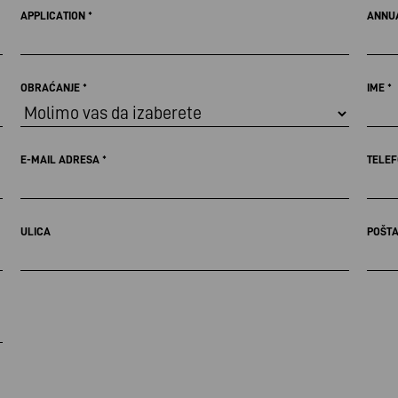
APPLICATION
*
ANNUA
OBRAĆANJE
*
IME
*
E-MAIL ADRESA
*
TELE
ULICA
POŠTA