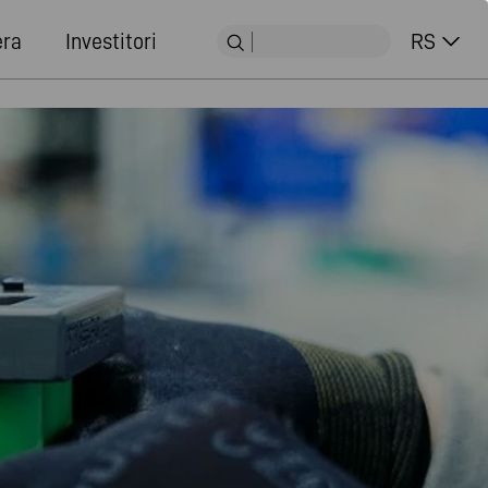
era
Investitori
RS