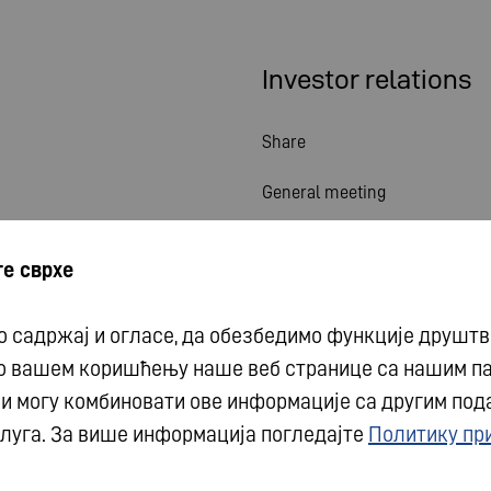
Investor relations
Share
General meeting
Financial calendar
е сврхе
Publications
 садржај и огласе, да обезбедимо функције друштв
Investor contact
 о вашем коришћењу наше веб странице са нашим п
Corporate governance
 могу комбиновати ове информације са другим подац
луга. За више информација погледајте
Политику пр