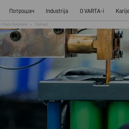
Потрошач
Industrija
O VARTA-i
Karij
r Pack Solutions
>
Contact