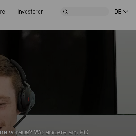
re
Investoren
DE
erne voraus? Wo andere am PC