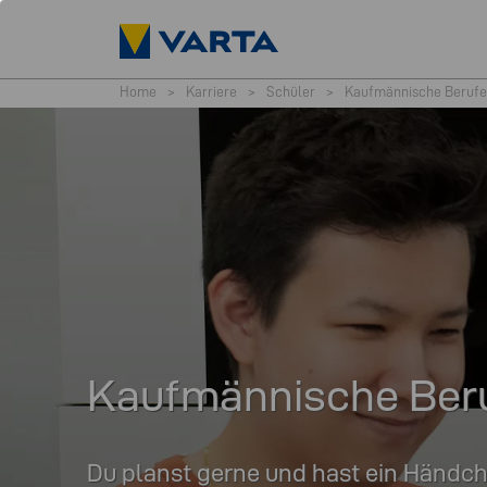
Home
>
Karriere
>
Schüler
>
Kaufmännische Berufe
Kaufmännische Ber
Du planst gerne und hast ein Händch