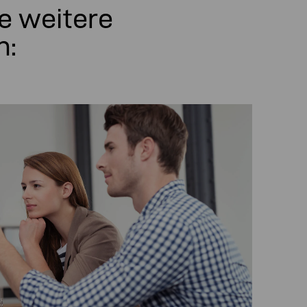
e weitere
n: