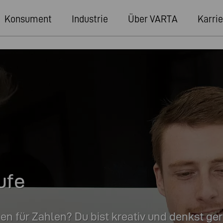
Konsument
Industrie
Über VARTA
Karrie
ufe
en für Zahlen? Du bist kreativ und denkst g