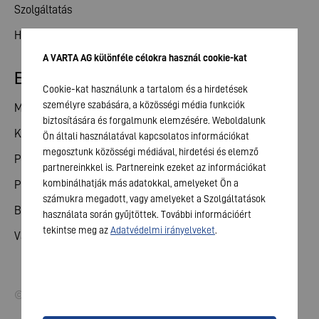
Szolgáltatás
Hírek
A VARTA AG különféle célokra használ cookie-kat
Befektetői kapcsolatok
Cookie-kat használunk a tartalom és a hirdetések
személyre szabására, a közösségi média funkciók
Megosztás
biztosítására és forgalmunk elemzésére. Weboldalunk
Közgyűlés
Ön általi használatával kapcsolatos információkat
megosztunk közösségi médiával, hirdetési és elemző
Pénzügyi naptár
partnereinkkel is. Partnereink ezeket az információkat
kombinálhatják más adatokkal, amelyeket Ön a
Publikációk
számukra megadott, vagy amelyeket a Szolgáltatások
Befektetői kapcsolat
használata során gyűjtöttek. További információért
tekintse meg az
Adatvédelmi irányelveket
.
Vállalatirányítás
© 2026 VARTA AG. Minden jog fenntartva