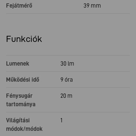
Fejátmérő
39 mm
Funkciók
Lumenek
30 lm
Működési idő
9 óra
Fénysugár
20 m
tartománya
Világítási
1
módok/módok