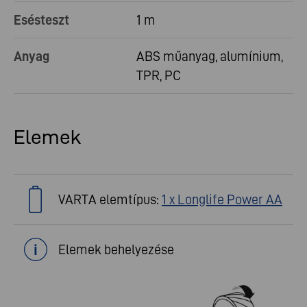
Esésteszt
1 m
Anyag
ABS műanyag, alumínium,
TPR, PC
Elemek
VARTA elemtípus:
1 x Longlife Power AA
Elemek behelyezése