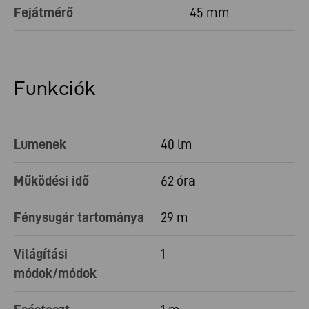
Fejátmérő
45 mm
Funkciók
Lumenek
40 lm
Működési idő
62 óra
Fénysugár tartománya
29 m
Világítási
1
módok/módok