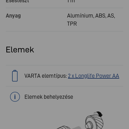
Esésteszt
1 m
Anyag
Alumínium, ABS, AS,
TPR
Elemek
VARTA elemtípus:
2 x Longlife Power AA
Elemek behelyezése