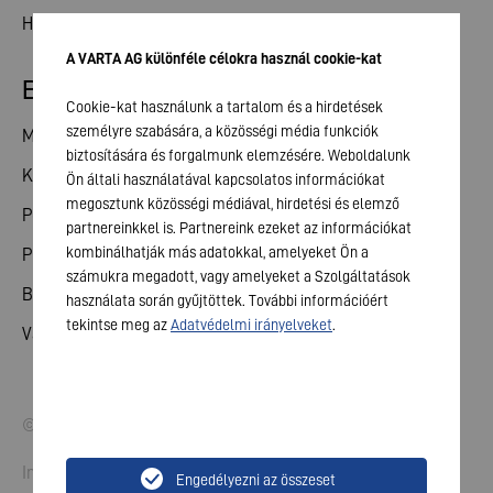
Hírek
A VARTA AG különféle célokra használ cookie-kat
Befektetői kapcsolatok
Cookie-kat használunk a tartalom és a hirdetések
személyre szabására, a közösségi média funkciók
Megosztás
biztosítására és forgalmunk elemzésére. Weboldalunk
Közgyűlés
Ön általi használatával kapcsolatos információkat
megosztunk közösségi médiával, hirdetési és elemző
Pénzügyi naptár
partnereinkkel is. Partnereink ezeket az információkat
kombinálhatják más adatokkal, amelyeket Ön a
Publikációk
számukra megadott, vagy amelyeket a Szolgáltatások
Befektetői kapcsolat
használata során gyűjtöttek. További információért
tekintse meg az
Adatvédelmi irányelveket
.
Vállalatirányítás
© 2026 VARTA AG. Minden jog fenntartva
Impresszum
Engedélyezni az összeset