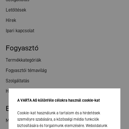
Letöltések
Hírek
Ipari kapcsolat
Fogyasztó
Termékkategóriák
Fogyasztói témavilág
Szolgáltatás
Hírek
A VARTA AG különféle célokra használ cookie-kat
Befektetői kapcsolatok
Cookie-kat használunk a tartalom és a hirdetések
személyre szabására, a közösségi média funkciók
Megosztás
biztosítására és forgalmunk elemzésére. Weboldalunk