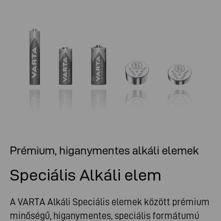
Nagy energia alapvető és intelligens eszközökhöz.
Prémium, higanymentes alkáli elemek
Speciális Alkáli elem
A VARTA Alkáli Speciális elemek között prémium
minőségű, higanymentes, speciális formátumú