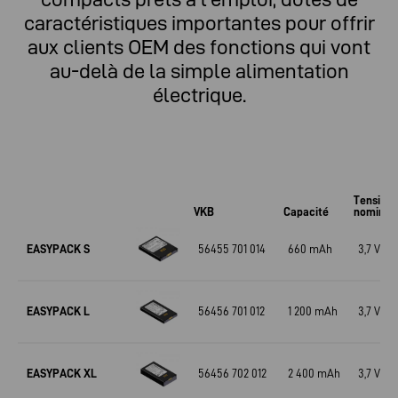
caractéristiques importantes pour offrir
aux clients OEM des fonctions qui vont
au-delà de la simple alimentation
électrique.
Tension
VKB
Capacité
nominal
EASYPACK S
56455 701 014
660 mAh
3,7 V
EASYPACK L
56456 701 012
1 200 mAh
3,7 V
EASYPACK XL
56456 702 012
2 400 mAh
3,7 V