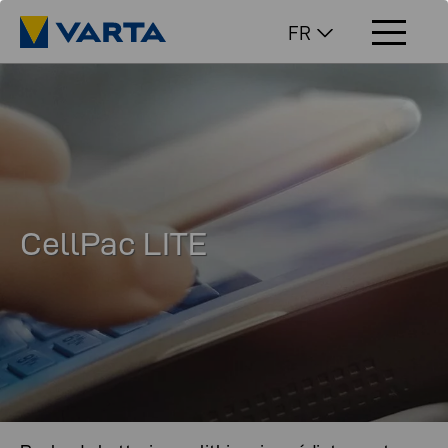
FR
CellPac LITE