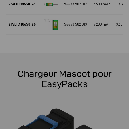
2S/LIC 18650-26
56653 502 012
2 600 mAh
7,3 V
2P/LIC 18650-26
56653 502 013
5 200 mAh
3,65 V
Chargeur Mascot pour
EasyPacks