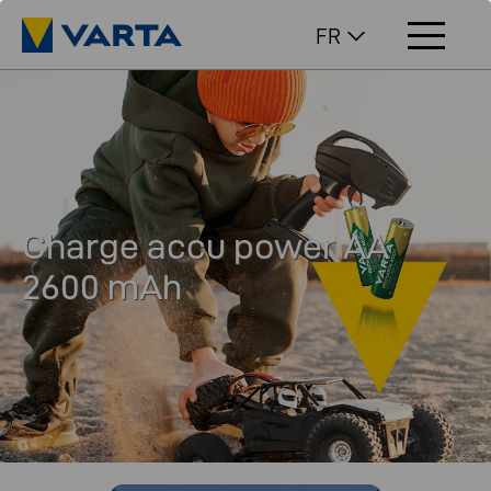
FR
Charge accu power AA
2600 mAh