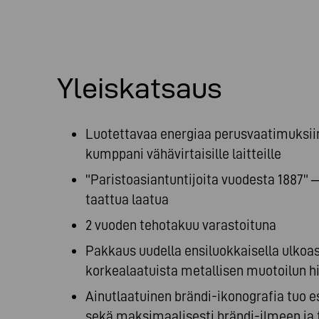
Yleiskatsaus
Luotettavaa energiaa perusvaatimuksiin
kumppani vähävirtaisille laitteille
"Paristoasiantuntijoita vuodesta 1887"
taattua laatua
2 vuoden tehotakuu varastoituna
Pakkaus uudella ensiluokkaisella ulkoas
korkealaatuista metallisen muotoilun h
Ainutlaatuinen brändi-ikonografia tuo e
sekä maksimaalisesti brändi-ilmeen ja 