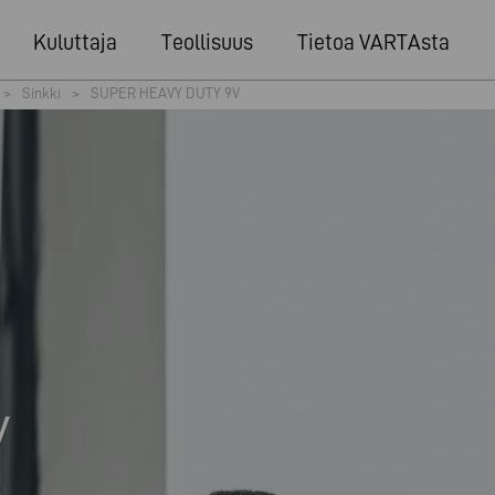
Kuluttaja
Teollisuus
Tietoa VARTAsta
>
Sinkki
>
SUPER HEAVY DUTY 9V
V