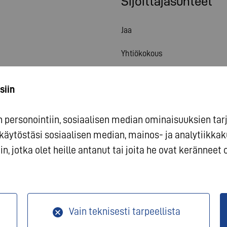
Sijoittajasuhteet
Jaa
Yhtiökokous
Talouskalenteri
siin
Julkaisut
personointiin, sosiaalisen median ominaisuuksien tarjo
Yhteydenotto sijoittajille
käytöstäsi sosiaalisen median, mainos- ja analyti
Yhtiön hallinto
n, jotka olet heille antanut tai joita he ovat keränneet
stusmerkintä
Tietosuoja
Vain teknisesti tarpeellista