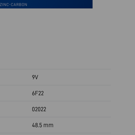
9V
6F22
02022
48.5 mm