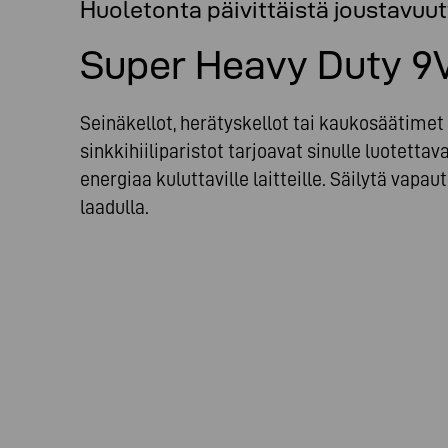
Huoletonta päivittäistä joustavuut
Super Heavy Duty 9
Seinäkellot, herätyskellot tai kaukosäätime
sinkkihiiliparistot tarjoavat sinulle luotetta
energiaa kuluttaville laitteille. Säilytä vapau
laadulla.