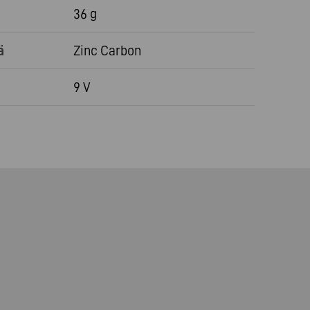
36 g
ä
Zinc Carbon
9 V