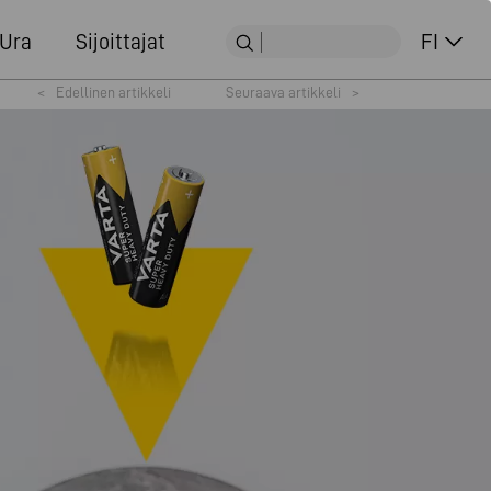
Ura
Sijoittajat
FI
<
Edellinen artikkeli
Seuraava artikkeli
>