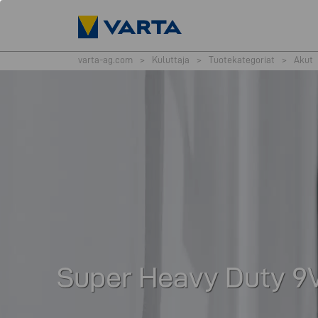
varta-ag.com
>
Kuluttaja
>
Tuotekategoriat
>
Akut
Super Heavy Duty 9