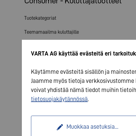
Consumer - Kuluttajatuotteet
Tuotekategoriat
Teemamaailma kuluttajille
Palvelut
VARTA AG käyttää evästeitä eri tarkoituk
Uutiset
Käytämme evästeitä sisällön ja mainosten 
Jaamme myös tietoja verkkosivustomme 
voivat yhdistää nämä tiedot muihin tietoihi
tietosuojakäytännössä
.
© 2026 VARTA AG. Kaikki oikeudet pidätetään.
Valmi
Muokkaa asetuksia
...
Käyttöehdot