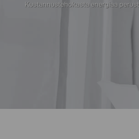
Kustannustehokasta energiaa perustar