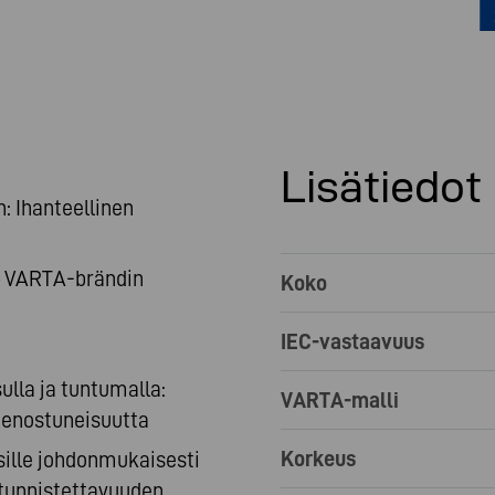
Lisätiedot
: Ihanteellinen
 – VARTA-brändin
Koko
IEC-vastaavuus
ulla ja tuntumalla:
VARTA-malli
ienostuneisuutta
Korkeus
sille johdonmukaisesti
tunnistettavuuden.