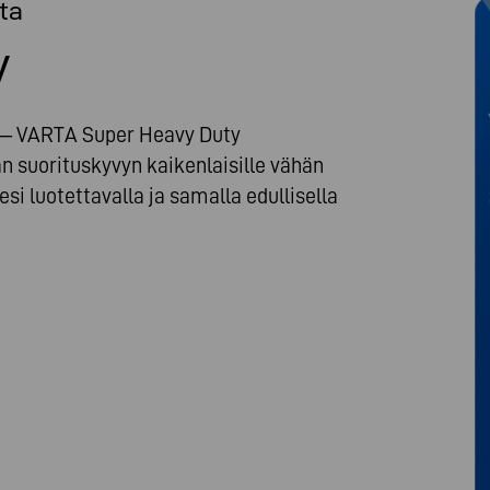
ta
V
t – VARTA Super Heavy Duty
van suorituskyvyn kaikenlaisille vähän
tesi luotettavalla ja samalla edullisella