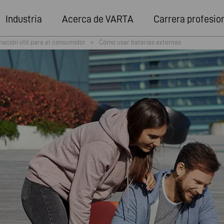
Industria
Acerca de VARTA
Carrera profesio
mación útil para el consumidor
>
Cómo usar baterías externas