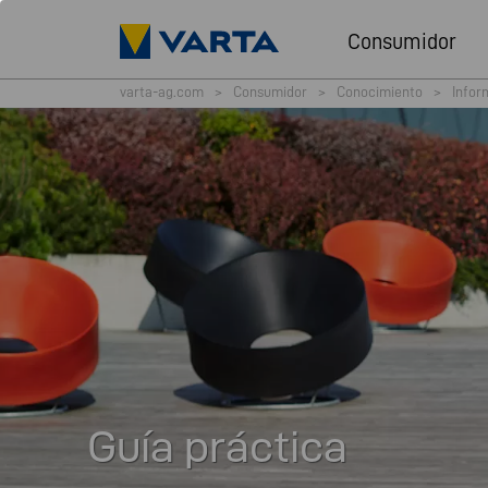
Consumidor
varta-ag.com
>
Consumidor
>
Conocimiento
>
Infor
Guía práctica