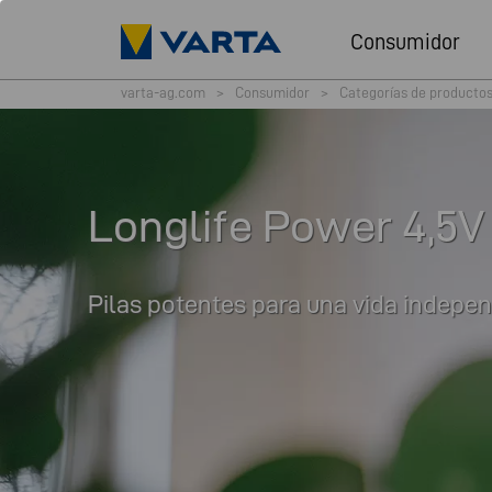
Consumidor
varta-ag.com
>
Consumidor
>
Categorías de producto
Longlife Power 4,5V
Pilas potentes para una vida indepen