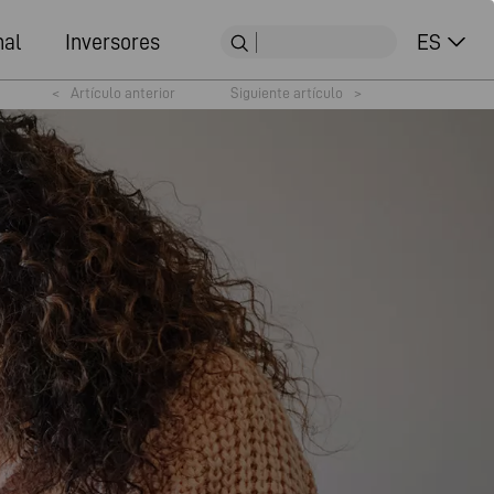
nal
Inversores
ES
<
Artículo anterior
Siguiente artículo
>