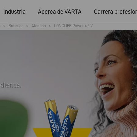
Industria
Acerca de VARTA
Carrera profesio
s
>
Baterías
>
Alcalino
>
LONGLIFE Power 4,5 V
diente.