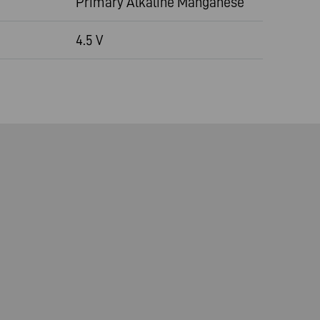
Primary Alkaline Manganese
4.5 V