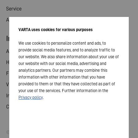
Service
Aktuelles
VARTA uses cookies for various purposes
Investor Relations
We use cookies to personalize content and ads, to
provide social media features, and to analyze traffic to
Aktie
our website. We also share information about your use of
Hauptversammlung
our website with our social media, advertising and
analytics partners. Our partners may combine this
Finanzkalender
information with other information that you have
provided to them or that they have collected as part of
Veröffentlichungen
your use of the services. Further information in the
Investorenkontakt
Privacy policy
.
Corporate Governance
© 2026 VARTA AG. Alle Rechte vorbehalten.