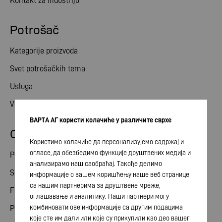
Kontakt za industriju
Potrošač
Kategorije proizvoda
Svet potrošačkih tema
Usluga
Vesti
ВАРТА АГ користи колачиће у различите сврхе
Odnosi ulagača
Користимо колачиће да персонализујемо садржај и
огласе, да обезбедимо функције друштвених медија и
Podeli
анализирамо наш саобраћај. Такође делимо
Skupština akcionara
информације о вашем коришћењу наше веб странице
са нашим партнерима за друштвене мреже,
Finansijski kalendar
оглашавање и аналитику. Наши партнери могу
комбиновати ове информације са другим подацима
Publikacije
које сте им дали или које су прикупили као део вашег