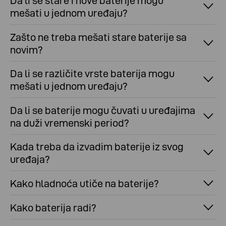
Da li se stare i nove baterije mogu
mešati u jednom uređaju?
Zašto ne treba mešati stare baterije sa
novim?
Da li se različite vrste baterija mogu
mešati u jednom uređaju?
Da li se baterije mogu čuvati u uređajima
na duži vremenski period?
Kada treba da izvadim baterije iz svog
uređaja?
Kako hladnoća utiče na baterije?
Kako baterija radi?