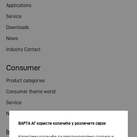
Applications
Service
Downloads
News
Industry Contact
Consumer
Product categories
Consumer theme world
Service
News
ВАРТА АГ користи колачиће у различите сврхе
Investor relations
Користимо колачиће да персонализујемо садржај и