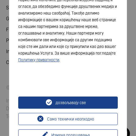
огласе, да обезбедимо функције друштвених медија и
Share
анализирамо наш саобраћај. Такође делимо
General meeting
информације о вашем коришћењу наше веб странице
са нашим партнерима за друштвене мреже,
Financial calendar
оглашавање и аналитику. Наши партнери могу
комбиновати ове информације са другим подацима
Publications
које сте им дали или које су прикупили као део вашег
Investor contact
коришћења Услуга. За више информација погледајте
Политику приватности
.
Corporate governance
© 2026 VARTA AG. All rights reserved.
Imprint
дозвољавају све
Data Protection
Terms and Conditions
Само технички неопходно
Измена подешавања
...