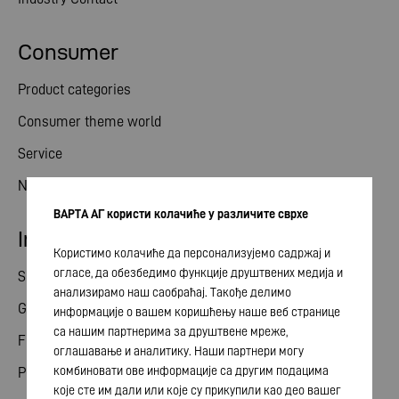
Consumer
Product categories
Consumer theme world
Service
News
ВАРТА АГ користи колачиће у различите сврхе
Investor relations
Користимо колачиће да персонализујемо садржај и
огласе, да обезбедимо функције друштвених медија и
Share
анализирамо наш саобраћај. Такође делимо
General meeting
информације о вашем коришћењу наше веб странице
са нашим партнерима за друштвене мреже,
Financial calendar
оглашавање и аналитику. Наши партнери могу
комбиновати ове информације са другим подацима
Publications
које сте им дали или које су прикупили као део вашег