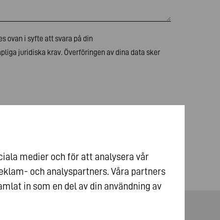
 ovan i syfte att svara på din
mpliga juridiska krav. Överföringen av dina data sker
ciala medier och för att analysera vår
reklam- och analyspartners. Våra partners
mlat in som en del av din användning av