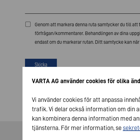
Genom att markera denna ruta samtycker du till att t
förfrågan/kommentarer. Behandlingen av dina uppgi
endast om du markerar rutan. Ditt samtycke kan när 
Skicka
VARTA AG använder cookies för olika än
Vi använder cookies för att anpassa innehål
trafik. Vi delar också information om din
kan kombinera denna information med anna
tjänsterna. För mer information, se
sekret