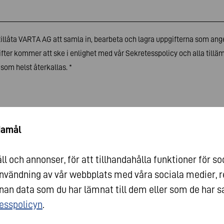
illåta VARTA AG att samla in, bearbeta och lagra uppgifterna som anges
fter kommer att ske i enlighet med vår
Sekretesspolicy
och alla tillä
som helst återkallas.
*
damål
l och annonser, för att tillhandahålla funktioner för so
 användning av vår webbplats med våra sociala medier, 
n data som du har lämnat till dem eller som de har sa
esspolicyn
.