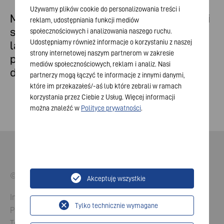
Używamy plików cookie do personalizowania treści i
Maggiori informazioni sui nostri prodotti
reklam, udostępniania funkcji mediów
saranno disponibili a breve, non appena
społecznościowych i analizowania naszego ruchu.
Udostępniamy również informacje o korzystaniu z naszej
la Commissione Europea avrà
strony internetowej naszym partnerom w zakresie
pubblicato i requisiti obbligatori
mediów społecznościowych, reklam i analiz. Nasi
definitivi.
partnerzy mogą łączyć te informacje z innymi danymi,
które im przekazałeś/-aś lub które zebrali w ramach
korzystania przez Ciebie z Usług. Więcej informacji
można znaleźć w
Polityce prywatności
.
© 2026 VARTA AG. All rights reserved.
Akceptuję wszystkie
Imprint
Tylko technicznie wymagane
Polityka prywatności
Terms and Conditions