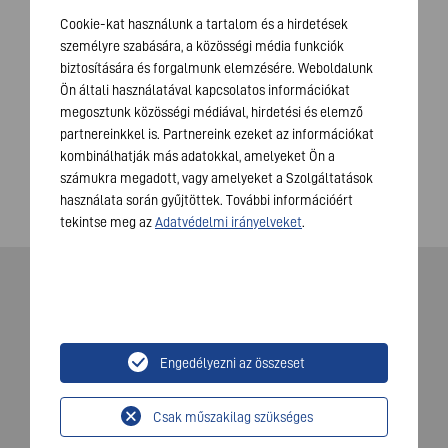
Cookie-kat használunk a tartalom és a hirdetések
személyre szabására, a közösségi média funkciók
PASSWORD
biztosítására és forgalmunk elemzésére. Weboldalunk
Ön általi használatával kapcsolatos információkat
megosztunk közösségi médiával, hirdetési és elemző
partnereinkkel is. Partnereink ezeket az információkat
Login
kombinálhatják más adatokkal, amelyeket Ön a
számukra megadott, vagy amelyeket a Szolgáltatások
használata során gyűjtöttek. További információért
tekintse meg az
Adatvédelmi irányelveket
.
Engedélyezni az összeset
© 2026 VARTA AG. Minden jog fenntartva..
Impresszum
Csak műszakilag szükséges
Adatvédelem