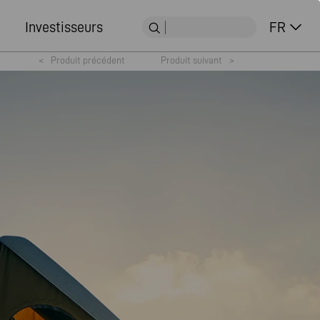
Investisseurs
FR
<
Produit précédent
Produit suivant
>