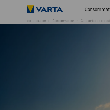
Consommat
varta-ag.com
>
Consommateur
>
Catégories de produi