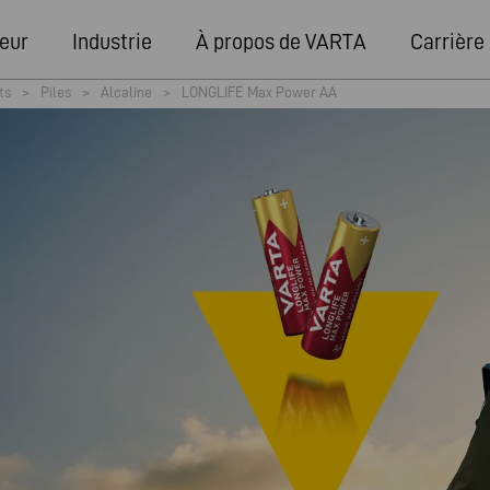
eur
Industrie
À propos de VARTA
Carrière
ts
>
Piles
>
Alcaline
>
LONGLIFE Max Power AA