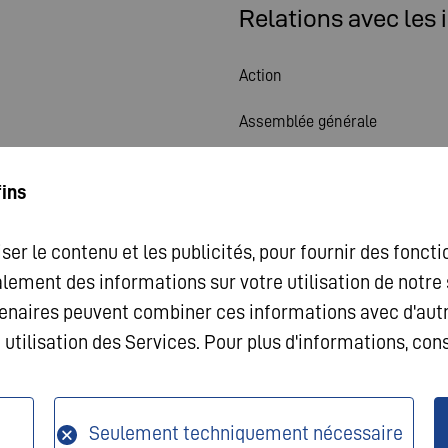
Relations avec les 
Action
Assemblée générale
Calendrier financier
fins
Publications
ser le contenu et les publicités, pour fournir des fonct
Contact investisseurs
alement des informations sur votre utilisation de notr
Gouvernement d'entreprise
artenaires peuvent combiner ces informations avec d'aut
e utilisation des Services. Pour plus d'informations, con
égales
Seulement techniquement nécessaire