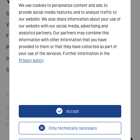
Vztahy s investory
We use cookies to personalize content and ads, to
provide social media features, and to analyze traffic to
Sdílené
our website. We also share information about your use of
Valné shromáždění
our website with our social media, advertising and
analytics partners. Our partners may combine this
Finanční kalendář
information with other information that you have
provided to them or that they have collected as part of
Publikace
your use of the services. Further information in the
Investor kontakt
Privacy policy
.
Správa a řízení
© 2026 VARTA AG. All rights reserved.
Otisk
Accept
Ochrana údajů
Pravidla a podmínky
Only technically necessary