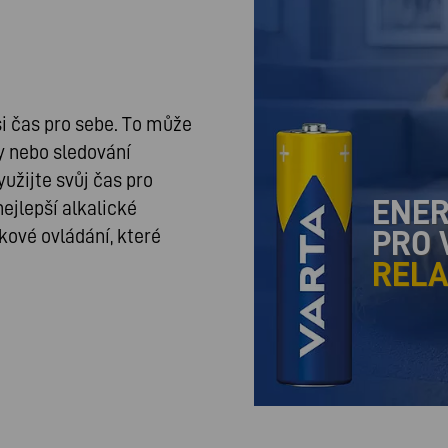
si čas pro sebe. To může
y nebo sledování
yužijte svůj čas pro
ENER
nejlepší alkalické
PRO 
lkové ovládání, které
REL