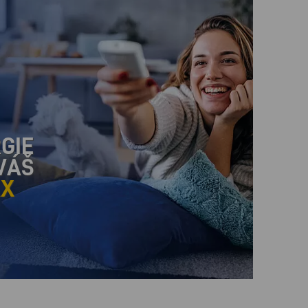
GIE
VÁŠ
AX