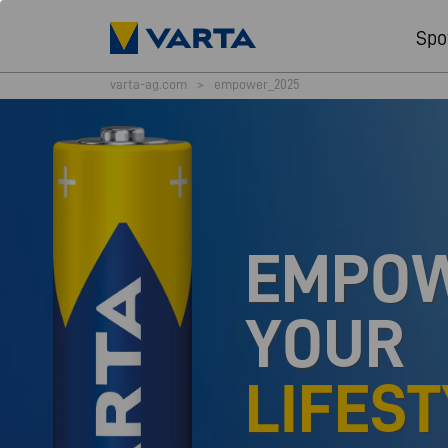
Spo
varta-ag.com
>
empower_2025
EMPO
YOUR
LIFEST