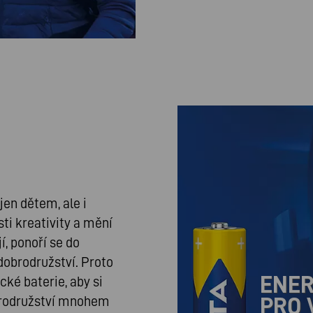
jen dětem, ale i
i kreativity a mění
í, ponoří se do
 dobrodružství. Proto
ENER
cké baterie, aby si
PRO 
obrodružství mnohem