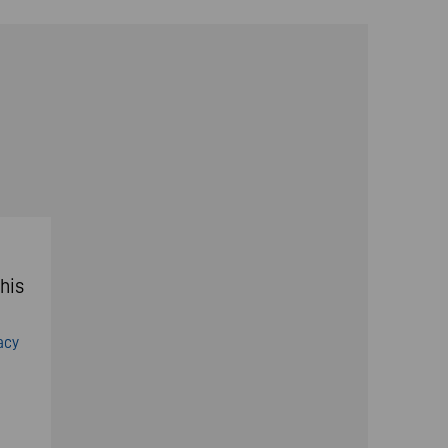
his
acy