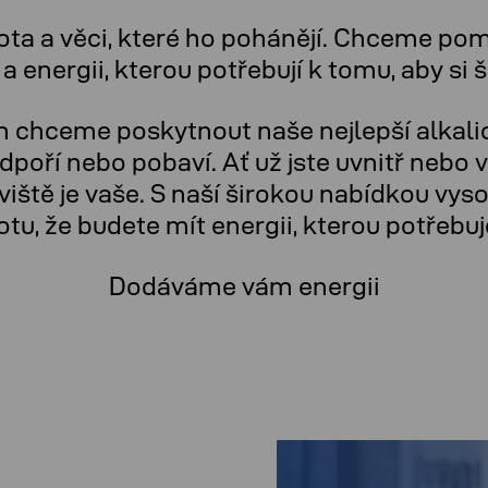
ota a věci, které ho pohánějí. Chceme pom
 energii, kterou potřebují k tomu, aby si šl
 chceme poskytnout naše nejlepší alkalick
odpoří nebo pobaví. Ať už jste uvnitř neb
viště je vaše. S naší širokou nabídkou vys
totu, že budete mít energii, kterou potřebuj
Dodáváme vám energii