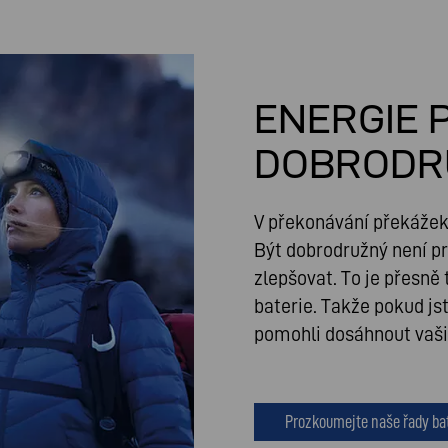
ENERGIE 
DOBRODR
V překonávání překážek 
Být dobrodružný není pro
zlepšovat. To je přesně 
baterie. Takže pokud js
pomohli dosáhnout vašic
Prozkoumejte naše řady bat