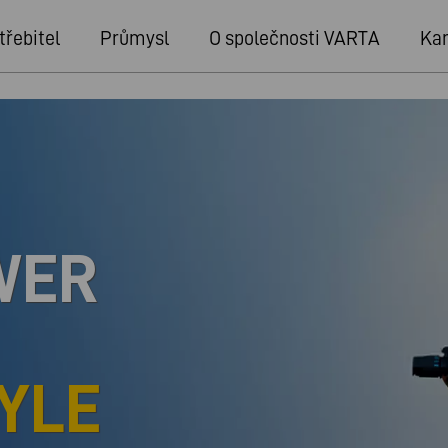
třebitel
Průmysl
O společnosti VARTA
Kar
WER
YLE