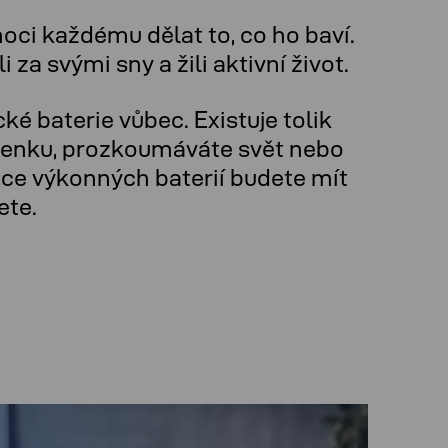
oci každému dělat to, co ho baví.
i za svými sny a žili aktivní život.
é baterie vůbec. Existuje tolik
o venku, prozkoumáváte svět nebo
oce výkonných baterií budete mít
ete.