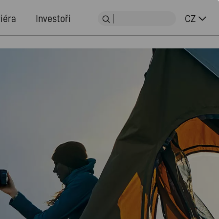
iéra
Investoři
CZ