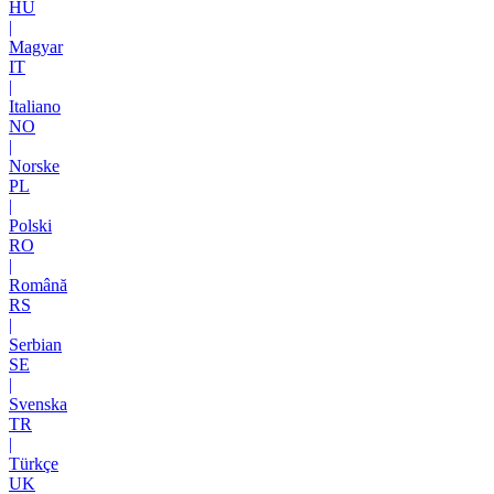
HU
|
Magyar
IT
|
Italiano
NO
|
Norske
PL
|
Polski
RO
|
Română
RS
|
Serbian
SE
|
Svenska
TR
|
Türkçe
UK