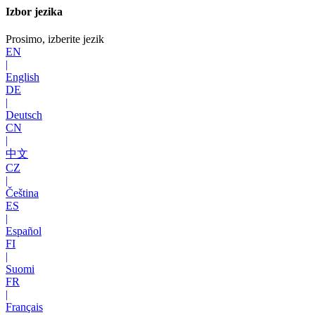
Izbor jezika
Prosimo, izberite jezik
EN
|
English
DE
|
Deutsch
CN
|
中文
CZ
|
Čeština
ES
|
Español
FI
|
Suomi
FR
|
Français