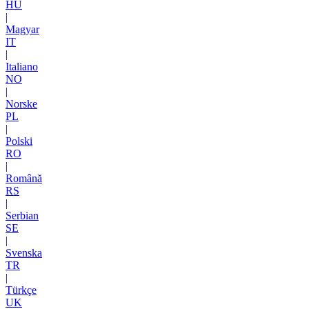
HU
|
Magyar
IT
|
Italiano
NO
|
Norske
PL
|
Polski
RO
|
Română
RS
|
Serbian
SE
|
Svenska
TR
|
Türkçe
UK