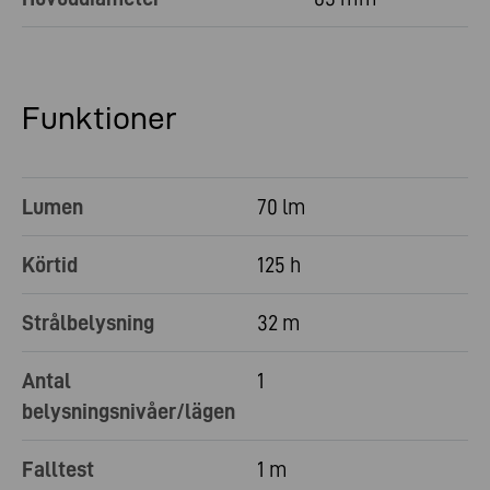
Funktioner
Lumen
70 lm
Körtid
125 h
Strålbelysning
32 m
Antal
1
belysningsnivåer/lägen
Falltest
1 m