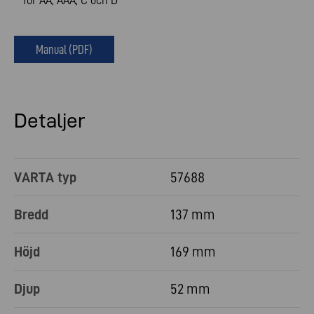
för AA, AAA, C och D
Manual (PDF)
Detaljer
VARTA typ
57688
Bredd
137 mm
Höjd
169 mm
Djup
52 mm