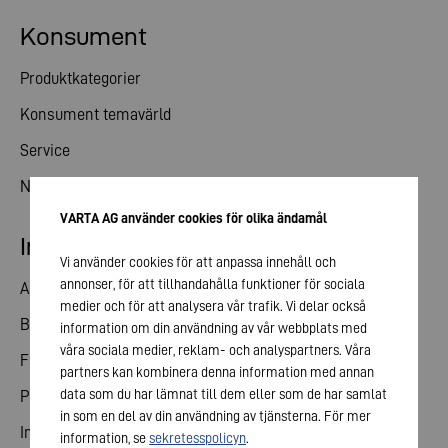
Konsument
Produktkategorier
Konsument temavärld
Service
Nyheter
VARTA AG använder cookies för olika ändamål
Investerare kontakt
Vi använder cookies för att anpassa innehåll och
annonser, för att tillhandahålla funktioner för sociala
Andelar
medier och för att analysera vår trafik. Vi delar också
Bolagsstämma
information om din användning av vår webbplats med
våra sociala medier, reklam- och analyspartners. Våra
Finansiell kalender
partners kan kombinera denna information med annan
data som du har lämnat till dem eller som de har samlat
Publiceringar
in som en del av din användning av tjänsterna. För mer
Investerare kontakt
information, se
sekretesspolicyn
.