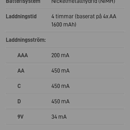
Batterisystem
Nickelmetallhydrid (NiMH)
Laddningstid
4 timmar (baserat på 4x AA
1600 mAh)
Laddningsström:
AAA
200 mA
AA
450 mA
C
450 mA
D
450 mA
9V
34 mA