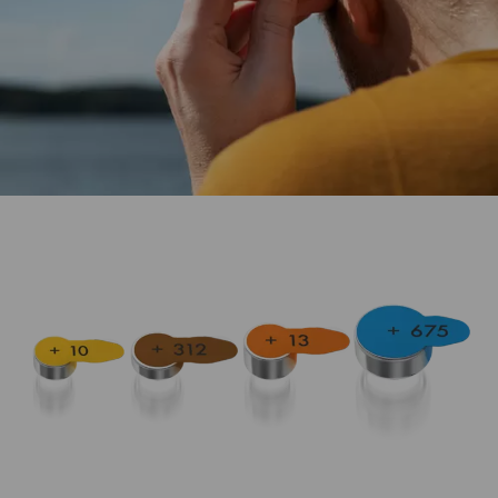
Den mest idealiska energiförsörjningen för
hörapparater.