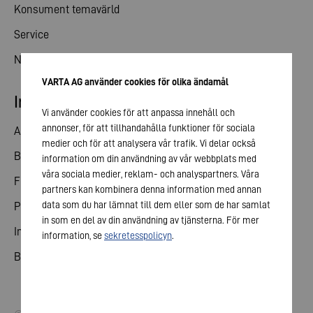
Konsument temavärld
Service
Nyheter
VARTA AG använder cookies för olika ändamål
Investerare kontakt
Vi använder cookies för att anpassa innehåll och
annonser, för att tillhandahålla funktioner för sociala
Andelar
medier och för att analysera vår trafik. Vi delar också
Bolagsstämma
information om din användning av vår webbplats med
våra sociala medier, reklam- och analyspartners. Våra
Finansiell kalender
partners kan kombinera denna information med annan
data som du har lämnat till dem eller som de har samlat
Publiceringar
in som en del av din användning av tjänsterna. För mer
Investerare kontakt
information, se
sekretesspolicyn
.
Bolagsstyrning