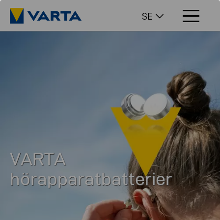
SE
VARTA
hörapparatbatterier