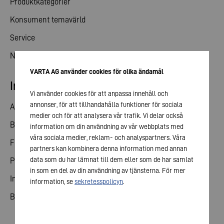
Produktkategorier
Konsument temavärld
Service
Nyheter
VARTA AG använder cookies för olika ändamål
Investerare kontakt
Vi använder cookies för att anpassa innehåll och
annonser, för att tillhandahålla funktioner för sociala
Andelar
medier och för att analysera vår trafik. Vi delar också
Bolagsstämma
information om din användning av vår webbplats med
våra sociala medier, reklam- och analyspartners. Våra
Finansiell kalender
partners kan kombinera denna information med annan
data som du har lämnat till dem eller som de har samlat
Publiceringar
in som en del av din användning av tjänsterna. För mer
Investerare kontakt
information, se
sekretesspolicyn
.
Bolagsstyrning