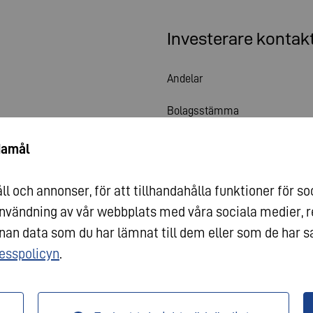
Investerare kontak
Andelar
Bolagsstämma
Finansiell kalender
damål
Publiceringar
l och annonser, för att tillhandahålla funktioner för so
Investerare kontakt
 användning av vår webbplats med våra sociala medier, 
n data som du har lämnat till dem eller som de har sa
Bolagsstyrning
esspolicyn
.
yck
Dataskydd
Villkor