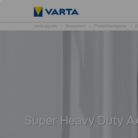
varta-ag.com
>
Konsument
>
Produktkategorier
>
B
Super Heavy Duty A