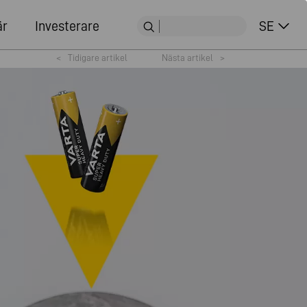
är
Investerare
SE
<
Tidigare artikel
Nästa artikel
>