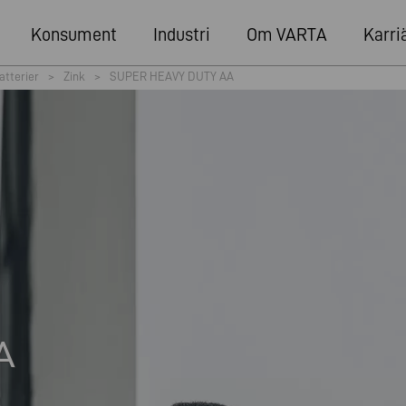
Konsument
Industri
Om VARTA
Karri
atterier
>
Zink
>
SUPER HEAVY DUTY AA
A