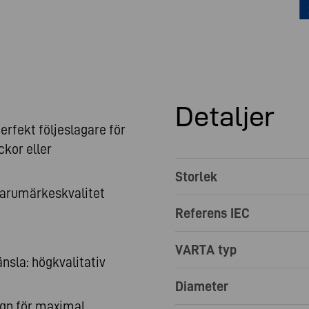
Detaljer
erfekt följeslagare för
kor eller
Storlek
varumärkeskvalitet
Referens IEC
VARTA typ
nsla: högkvalitativ
Diameter
ign för maximal