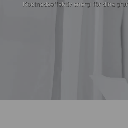
Kostnadseffektiv energi för dina gr