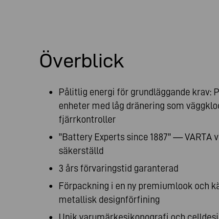
Överblick
Pålitlig energi för grundläggande krav: P
enheter med låg dränering som väggkloc
fjärrkontroller
”Battery Experts since 1887” — VARTA 
säkerställd
3 års förvaringstid garanterad
Förpackning i en ny premiumlook och kä
metallisk designförfining
Unik varumärkesikonografi och celldes