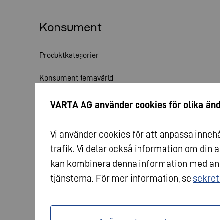
Konsument
Produktkategorier
Konsument temavärld
Service
VARTA AG använder cookies för olika än
Nyheter
Vi använder cookies för att anpassa innehål
trafik. Vi delar också information om din
kan kombinera denna information med anna
tjänsterna. För mer information, se
sekret
© 2026 VARTA AG. Alla rättigheter förbehållna.
Avtr