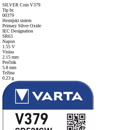
SILVER Coin V379
Tip br.
00379
Hemijski sistem
Primary Silver Oxide
IEC Designation
SR63
Napon
1.55 V
Visina
2.15 mm
Prečnik
5.8 mm
Težina
0.23 g