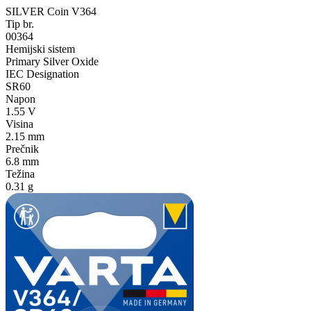
SILVER Coin V364
Tip br.
00364
Hemijski sistem
Primary Silver Oxide
IEC Designation
SR60
Napon
1.55 V
Visina
2.15 mm
Prečnik
6.8 mm
Težina
0.31 g